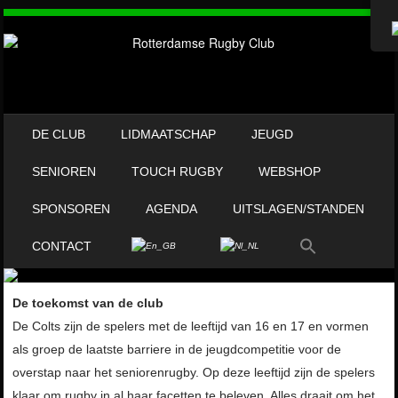
OVERSLAAN NAAR INHOUD
DE CLUB
LIDMAATSCHAP
JEUGD
MENU
SENIOREN
TOUCH RUGBY
WEBSHOP
SPONSOREN
AGENDA
UITSLAGEN/STANDEN
CONTACT
De toekomst van de club
De Colts zijn de spelers met de leeftijd van 16 en 17 en vormen
als groep de laatste barriere in de jeugdcompetitie voor de
overstap naar het seniorenrugby. Op deze leeftijd zijn de spelers
klaar om rugby in al haar facetten te beleven. Alles draait om het