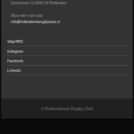
Duivenpad 12 3055 VE Rotterdam
Stuur een mail naar:
info@rotterdamserugbyclub.nl
Volg RRC
Instagram
Facebook
Linkedin
© Rotterdamse Rugby Club