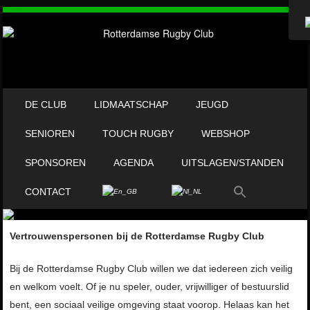
OVERSLAAN NAAR INHOUD
DE CLUB
LIDMAATSCHAP
JEUGD
MENU
SENIOREN
TOUCH RUGBY
WEBSHOP
SPONSOREN
AGENDA
UITSLAGEN/STANDEN
CONTACT
Vertrouwenspersonen bij de Rotterdamse Rugby Club
Bij de Rotterdamse Rugby Club willen we dat iedereen zich veilig
en welkom voelt. Of je nu speler, ouder, vrijwilliger of bestuurslid
bent, een sociaal veilige omgeving staat voorop. Helaas kan het