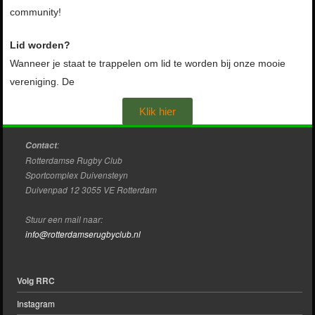
community!
KLIK HIER
Lid worden?
Wanneer je staat te trappelen om lid te worden bij onze mooie
vereniging. De
Klik hier
:
Contact
Rotterdamse Rugby Club
Sportcomplex Duivensteyn
Duivenpad 12 3055 VE Rotterdam
Stuur een mail naar:
info@rotterdamserugbyclub.nl
Volg RRC
Instagram