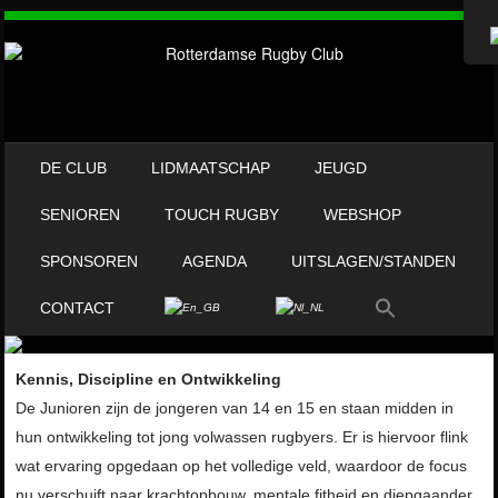
OVERSLAAN NAAR INHOUD
DE CLUB
LIDMAATSCHAP
JEUGD
MENU
SENIOREN
TOUCH RUGBY
WEBSHOP
SPONSOREN
AGENDA
UITSLAGEN/STANDEN
CONTACT
Kennis, Discipline en Ontwikkeling
De Junioren zijn de jongeren van 14 en 15 en staan midden in
hun ontwikkeling tot jong volwassen rugbyers. Er is hiervoor flink
wat ervaring opgedaan op het volledige veld, waardoor de focus
nu verschuift naar krachtopbouw, mentale fitheid en diepgaander