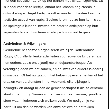
met een speciale nadruk op het trainen met lichaamsgewicht. Dit
is ideaal voor deze leeftijd, omdat het lichaam nog steeds in
ontwikkeling is. Tegelijkertijd wordt er aandacht besteed aan het
tactische aspect van rugby. Spelers leren hoe ze hun kennis van
de spelregels kunnen inzetten om beter te anticiperen op hun
tegenstanders en hun team strategisch voordeel te geven.
Activiteiten & Vrijwilligers
Gedurende het seizoen organiseren we bij de Rotterdamse
Rugby Club allerlei leuke activiteiten voor zowel de kinderen als
hun ouders, zoals onze jaarlijkse eindejaarsbarbeque. Als
vereniging doen we het samen, en de inzet van ouders is daarbij
onmisbaar. Of het nu gaat om het helpen bij evenementen of het
draaien van bardiensten in het weekend, elke bijdrage is
belangrijk en draagt bij aan de gemeenschapszin die zo centraal
staat in het rugby. Samen zorgen we voor een warme, gezellige
sfeer waarin iedereen zich welkom voelt. We nodigen je van
harte uit om deel te worden van onze actieve en betrokken