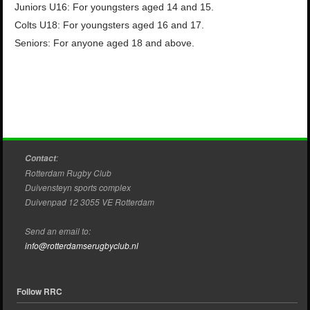
Juniors U16: For youngsters aged 14 and 15.
Colts U18: For youngsters aged 16 and 17.
Seniors: For anyone aged 18 and above.
:
Contact
Rotterdam Rugby Club
Duivensteyn sports complex
Duivenpad 12 3055 VE Rotterdam
Send an email to:
info@rotterdamserugbyclub.nl
Follow RRC