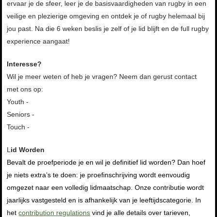
ervaar je de sfeer, leer je de basisvaardigheden van rugby in een
veilige en plezierige omgeving en ontdek je of rugby helemaal bij
jou past.
Na die 6 weken beslis je zelf of je lid blijft en de full rugby
experience aangaat!
Interesse?
Wil je meer weten of heb je vragen? Neem dan gerust contact
met ons op:
Youth -
jeugd@rotterdamserugbyclub.nl
Seniors -
senioren@rotterdamserugbyclub.nl
Touch -
touch@rotterdamserugbyclub.nl
L
id Worden
Bevalt de proefperiode je en wil je definitief lid worden? Dan hoef
je niets extra’s te doen: je proefinschrijving wordt eenvoudig
omgezet naar een volledig lidmaatschap. Onze contributie wordt
jaarlijks vastgesteld en is afhankelijk van je leeftijdscategorie. In
het
contribution regulations
vind je alle details over tarieven,