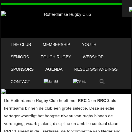
SKIP TO CONTENT
THE CLUB
MEMBERSHIP
YOUTH
MENU
SENIORS
TOUCH RUGBY
WEBSHOP
SPONSORS
AGENDA
RESULTS/STANDINGS
CONTACT
De Rotterdamse Rugby Club heeft met
RRC 1
en
RRC 2
als
kernteams binnen de club een grote selectie. Deze selectie
vertegenwoordigt het hoogste niveau van rugby binnen de
vereniging, waarbij talent, discipline en ambitie centraal staan.
RRC 1 speelt in de Ereklasse, de topcompetitie van Nederland,