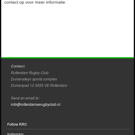
contact op voor meer informatie.
Senioren@rotterdamserugbyclub.nl
:
Contact
Rotterdam Rugby Club
Duivensteyn sports complex
Duivenpad 12 3055 VE Rotterdam
Send an email to:
info@rotterdamserugbyclub.nl
Follow RRC
Instagram