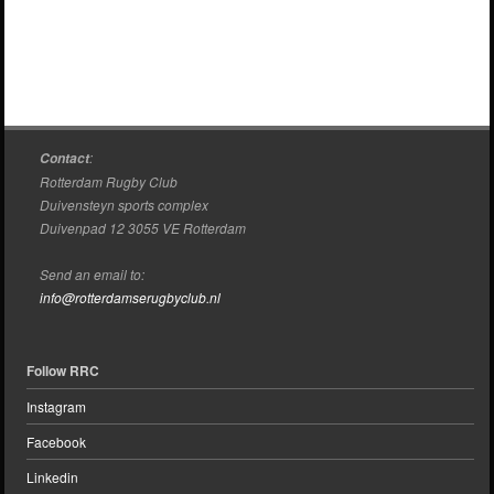
:
Contact
Rotterdam Rugby Club
Duivensteyn sports complex
Duivenpad 12 3055 VE Rotterdam
Send an email to:
info@rotterdamserugbyclub.nl
Follow RRC
Instagram
Facebook
Linkedin