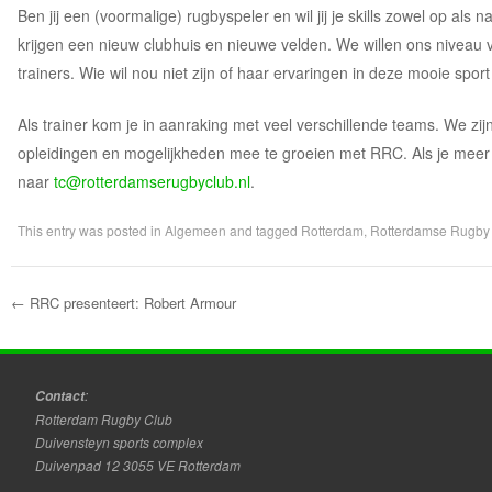
Ben jij een (voormalige) rugbyspeler en wil jij je skills zowel op als
krijgen een nieuw clubhuis en nieuwe velden. We willen ons niveau
trainers. Wie wil nou niet zijn of haar ervaringen in deze mooie spor
Als trainer kom je in aanraking met veel verschillende teams. We zi
opleidingen en mogelijkheden mee te groeien met RRC. Als je meer in
naar
tc@rotterdamserugbyclub.nl
.
This entry was posted in
Algemeen
and tagged
Rotterdam
,
Rotterdamse Rugby
←
RRC presenteert: Robert Armour
Post navigation
:
Contact
Rotterdam Rugby Club
Duivensteyn sports complex
Duivenpad 12 3055 VE Rotterdam