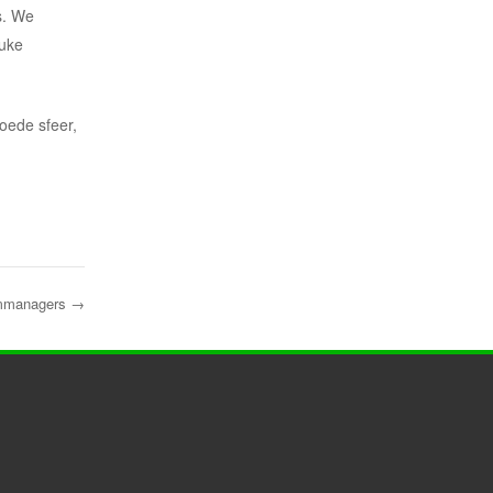
ns. We
euke
oede sfeer,
ammanagers
→