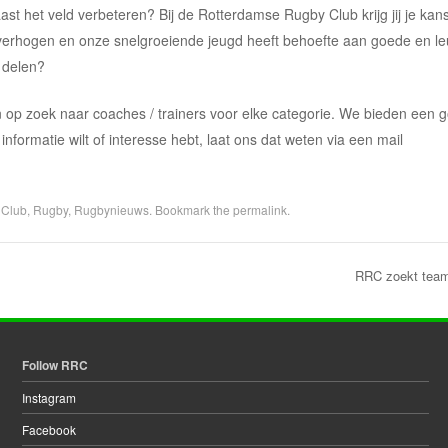
 naast het veld verbeteren? Bij de Rotterdamse Rugby Club krijg jij je ka
 verhogen en onze snelgroeiende jeugd heeft behoefte aan goede en l
t delen?
jn op zoek naar coaches / trainers voor elke categorie. We bieden een g
formatie wilt of interesse hebt, laat ons dat weten via een mail
 Club
,
Rugby
,
Rugbynieuws
. Bookmark the
permalink
.
RRC zoekt te
Follow RRC
Instagram
Facebook