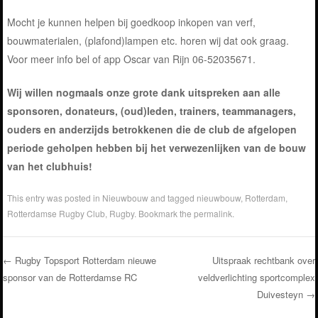
Mocht je kunnen helpen bij goedkoop inkopen van verf,
bouwmaterialen, (plafond)lampen etc. horen wij dat ook graag.
Voor meer info bel of app Oscar van Rijn 06-52035671.
Wij willen nogmaals onze grote dank uitspreken aan alle
sponsoren, donateurs, (oud)leden, trainers, teammanagers,
ouders en anderzijds betrokkenen die de club de afgelopen
periode geholpen hebben bij het verwezenlijken van de bouw
van het clubhuis!
This entry was posted in
Nieuwbouw
and tagged
nieuwbouw
,
Rotterdam
,
Rotterdamse Rugby Club
,
Rugby
. Bookmark the
permalink
.
←
Rugby Topsport Rotterdam nieuwe
Uitspraak rechtbank over
sponsor van de Rotterdamse RC
veldverlichting sportcomplex
Post navigation
Duivesteyn
→