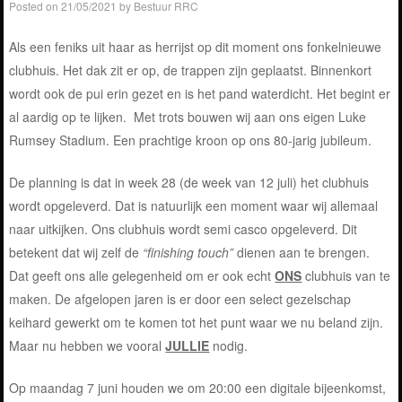
Posted on
21/05/2021
by
Bestuur RRC
Als een feniks uit haar as herrijst op dit moment ons fonkelnieuwe
clubhuis. Het dak zit er op, de trappen zijn geplaatst. Binnenkort
wordt ook de pui erin gezet en is het pand waterdicht. Het begint er
al aardig op te lijken. Met trots bouwen wij aan ons eigen Luke
Rumsey Stadium. Een prachtige kroon op ons 80-jarig jubileum.
De planning is dat in week 28 (de week van 12 juli) het clubhuis
wordt opgeleverd. Dat is natuurlijk een moment waar wij allemaal
naar uitkijken. Ons clubhuis wordt semi casco opgeleverd. Dit
betekent dat wij zelf de
“finishing touch”
dienen aan te brengen.
Dat geeft ons alle gelegenheid om er ook echt
ONS
clubhuis van te
maken. De afgelopen jaren is er door een select gezelschap
keihard gewerkt om te komen tot het punt waar we nu beland zijn.
Maar nu hebben we vooral
JULLIE
nodig.
Op maandag 7 juni houden we om 20:00 een digitale bijeenkomst,