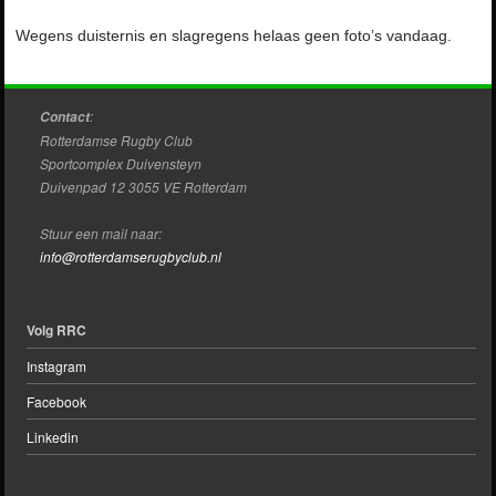
Wegens duisternis en slagregens helaas geen foto’s vandaag.
:
Contact
Rotterdamse Rugby Club
Sportcomplex Duivensteyn
Duivenpad 12 3055 VE Rotterdam
Stuur een mail naar:
info@rotterdamserugbyclub.nl
Volg RRC
Instagram
Facebook
Linkedin