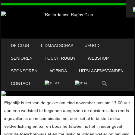
OVERSLAAN NAAR INHOUD
DE CLUB
LIDMAATSCHAP
JEUGD
MENU
SENIOREN
TOUCH RUGBY
WEBSHOP
SPONSOREN
AGENDA
UITSLAGEN/STANDEN
CONTACT
Eigenlijk is het van de gekke om eind november pas om 17.00 uur
aan een wedstrijd te beginnen aangezien de duisternis dan reeds
ingevallen is en in combinatie met een niet al te beste Leidse
veldverlichting en bar en boos herfstweer, is het in ieder geval
voor de toeschouwers af en toe lastig te volgen wat er op het veld