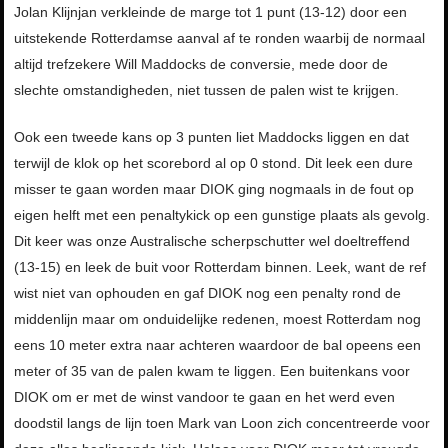
Jolan Klijnjan verkleinde de marge tot 1 punt (13-12) door een
uitstekende Rotterdamse aanval af te ronden waarbij de normaal
altijd trefzekere Will Maddocks de conversie, mede door de
slechte omstandigheden, niet tussen de palen wist te krijgen.
Ook een tweede kans op 3 punten liet Maddocks liggen en dat
terwijl de klok op het scorebord al op 0 stond. Dit leek een dure
misser te gaan worden maar DIOK ging nogmaals in de fout op
eigen helft met een penaltykick op een gunstige plaats als gevolg.
Dit keer was onze Australische scherpschutter wel doeltreffend
(13-15) en leek de buit voor Rotterdam binnen. Leek, want de ref
wist niet van ophouden en gaf DIOK nog een penalty rond de
middenlijn maar om onduidelijke redenen, moest Rotterdam nog
eens 10 meter extra naar achteren waardoor de bal opeens een
meter of 35 van de palen kwam te liggen. Een buitenkans voor
DIOK om er met de winst vandoor te gaan en het werd even
doodstil langs de lijn toen Mark van Loon zich concentreerde voor