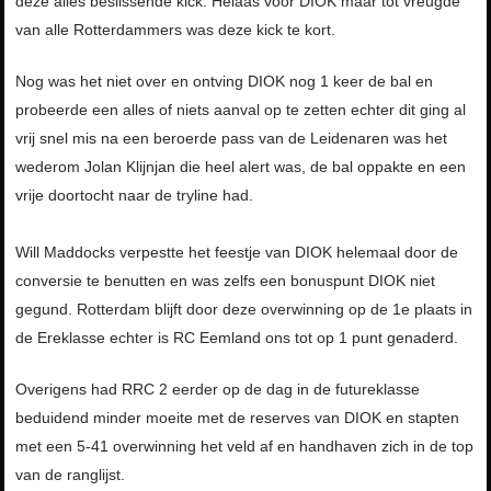
deze alles beslissende kick. Helaas voor DIOK maar tot vreugde
van alle Rotterdammers was deze kick te kort.
Nog was het niet over en ontving DIOK nog 1 keer de bal en
probeerde een alles of niets aanval op te zetten echter dit ging al
vrij snel mis na een beroerde pass van de Leidenaren was het
wederom Jolan Klijnjan die heel alert was, de bal oppakte en een
vrije doortocht naar de tryline had.
Will Maddocks verpestte het feestje van DIOK helemaal door de
conversie te benutten en was zelfs een bonuspunt DIOK niet
gegund. Rotterdam blijft door deze overwinning op de 1e plaats in
de Ereklasse echter is RC Eemland ons tot op 1 punt genaderd.
Overigens had RRC 2 eerder op de dag in de futureklasse
beduidend minder moeite met de reserves van DIOK en stapten
met een 5-41 overwinning het veld af en handhaven zich in de top
van de ranglijst.