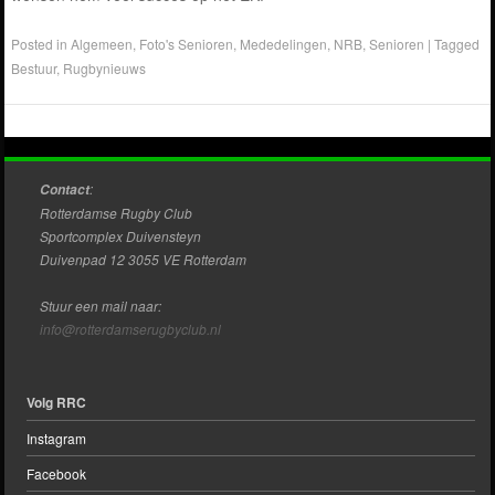
Posted in
Algemeen
,
Foto's Senioren
,
Mededelingen
,
NRB
,
Senioren
|
Tagged
Bestuur
,
Rugbynieuws
:
Contact
Rotterdamse Rugby Club
Sportcomplex Duivensteyn
Duivenpad 12 3055 VE Rotterdam
Stuur een mail naar:
info@rotterdamserugbyclub.nl
Volg RRC
Instagram
Facebook