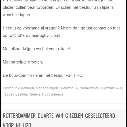
plezier zullen beantwoorden. Of schiet het bestuur aan tijdens
wedstrijddagen.
Heeft u op voorhand al vragen? Neem dan gerust contact op met
bouw@rotterdamserugbyclub.nl
Met elkaar krijgen we het voor elkaar!
Met hartelijke groeten,
De bouwcommissie en het bestuur van RRC.
Posted in
Algemeen
,
Mededelingen
,
Nieuwbouw
,
Nieuwsbrief
,
Rugbynieuws
|
Tagged
Bestuur
,
Nieuws
,
Rugbynieuws
ROTTERDAMMER DUARTE VAN GIJZELEN GESELECTEERD
VOOR NL U20