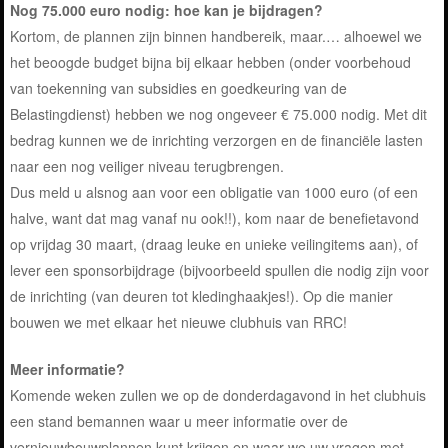
Nog 75.000 euro nodig: hoe kan je bijdragen?
Kortom, de plannen zijn binnen handbereik, maar.… alhoewel we
het beoogde budget bijna bij elkaar hebben (onder voorbehoud
van toekenning van subsidies en goedkeuring van de
Belastingdienst) hebben we nog ongeveer € 75.000 nodig. Met dit
bedrag kunnen we de inrichting verzorgen en de financiële lasten
naar een nog veiliger niveau terugbrengen.
Dus meld u alsnog aan voor een obligatie van 1000 euro (of een
halve, want dat mag vanaf nu ook!!), kom naar de benefietavond
op vrijdag 30 maart, (draag leuke en unieke veilingitems aan), of
lever een sponsorbijdrage (bijvoorbeeld spullen die nodig zijn voor
de inrichting (van deuren tot kledinghaakjes!). Op die manier
bouwen we met elkaar het nieuwe clubhuis van RRC!
Meer informatie?
Komende weken zullen we op de donderdagavond in het clubhuis
een stand bemannen waar u meer informatie over de
vernieuwbouwplannen kunt krijgen en waar we uw vragen met