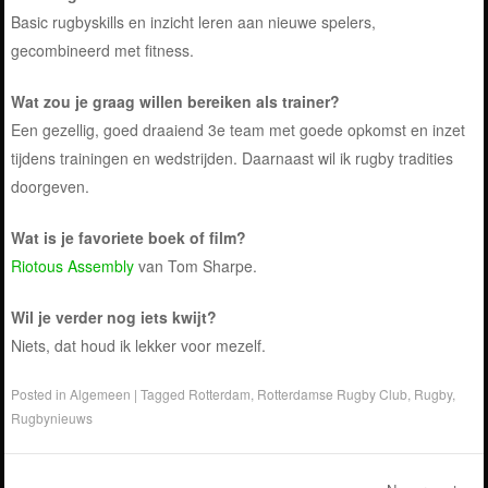
Basic rugbyskills en inzicht leren aan nieuwe spelers,
gecombineerd met fitness.
Wat zou je graag willen bereiken als trainer?
Een gezellig, goed draaiend 3e team met goede opkomst en inzet
tijdens trainingen en wedstrijden. Daarnaast wil ik rugby tradities
doorgeven.
Wat is je favoriete boek of film?
Riotous Assembly
van Tom Sharpe.
Wil je verder nog iets kwijt?
Niets, dat houd ik lekker voor mezelf.
Posted in
Algemeen
|
Tagged
Rotterdam
,
Rotterdamse Rugby Club
,
Rugby
,
Rugbynieuws