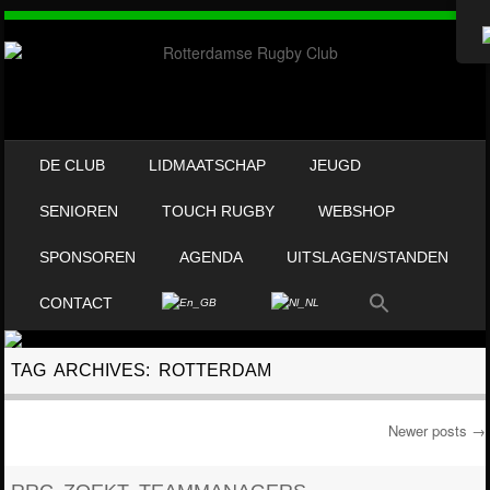
OVERSLAAN NAAR INHOUD
DE CLUB
LIDMAATSCHAP
JEUGD
MENU
SENIOREN
TOUCH RUGBY
WEBSHOP
SPONSOREN
AGENDA
UITSLAGEN/STANDEN
CONTACT
TAG ARCHIVES:
ROTTERDAM
Newer posts
→
Post navigation