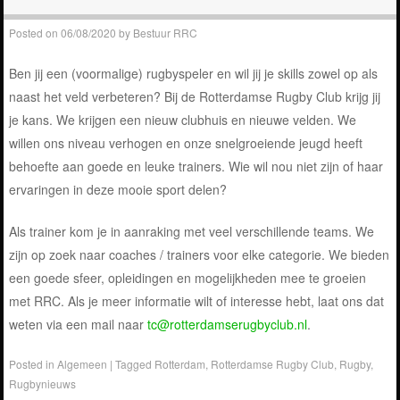
Posted on
06/08/2020
by
Bestuur RRC
Ben jij een (voormalige) rugbyspeler en wil jij je skills zowel op als
naast het veld verbeteren? Bij de Rotterdamse Rugby Club krijg jij
je kans. We krijgen een nieuw clubhuis en nieuwe velden. We
willen ons niveau verhogen en onze snelgroeiende jeugd heeft
behoefte aan goede en leuke trainers. Wie wil nou niet zijn of haar
ervaringen in deze mooie sport delen?
Als trainer kom je in aanraking met veel verschillende teams. We
zijn op zoek naar coaches / trainers voor elke categorie. We bieden
een goede sfeer, opleidingen en mogelijkheden mee te groeien
met RRC. Als je meer informatie wilt of interesse hebt, laat ons dat
weten via een mail naar
tc@rotterdamserugbyclub.nl
.
Posted in
Algemeen
|
Tagged
Rotterdam
,
Rotterdamse Rugby Club
,
Rugby
,
Rugbynieuws