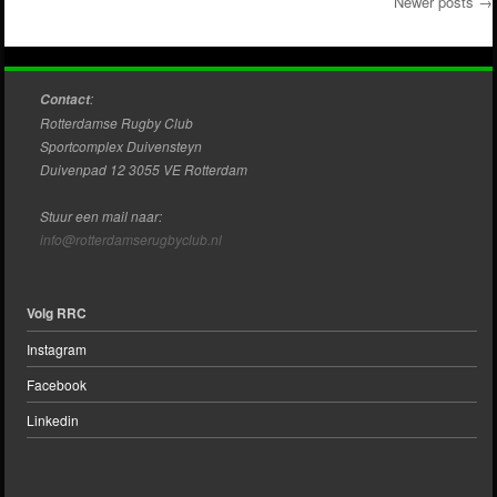
Newer posts
→
Post navigation
:
Contact
Rotterdamse Rugby Club
Sportcomplex Duivensteyn
Duivenpad 12 3055 VE Rotterdam
Stuur een mail naar:
info@rotterdamserugbyclub.nl
Volg RRC
Instagram
Facebook
Linkedin