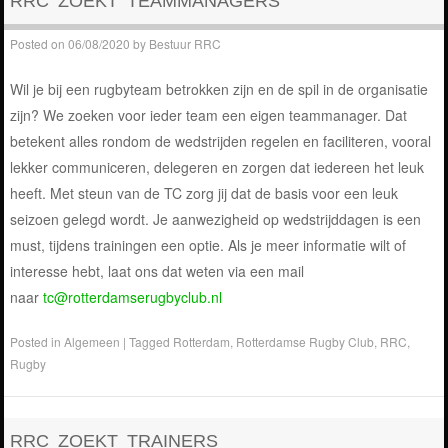
RRC ZOEKT TEAMMANAGERS
Posted on
06/08/2020
by
Bestuur RRC
Wil je bij een rugbyteam betrokken zijn en de spil in de organisatie
zijn? We zoeken voor ieder team een eigen teammanager. Dat
betekent alles rondom de wedstrijden regelen en faciliteren, vooral
lekker communiceren, delegeren en zorgen dat iedereen het leuk
heeft. Met steun van de TC zorg jij dat de basis voor een leuk
seizoen gelegd wordt. Je aanwezigheid op wedstrijddagen is een
must, tijdens trainingen een optie. Als je meer informatie wilt of
interesse hebt, laat ons dat weten via een mail
naar
tc@rotterdamserugbyclub.nl
Posted in
Algemeen
|
Tagged
Rotterdam
,
Rotterdamse Rugby Club
,
RRC
,
Rugby
RRC ZOEKT TRAINERS