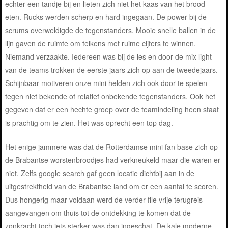
echter een tandje bij en lieten zich niet het kaas van het brood
eten. Rucks werden scherp en hard ingegaan. De power bij de
scrums overweldigde de tegenstanders. Mooie snelle ballen in de
lijn gaven de ruimte om telkens met ruime cijfers te winnen.
Niemand verzaakte. Iedereen was bij de les en door de mix light
van de teams trokken de eerste jaars zich op aan de tweedejaars.
Schijnbaar motiveren onze mini helden zich ook door te spelen
tegen niet bekende of relatief onbekende tegenstanders. Ook het
gegeven dat er een hechte groep over de teamindeling heen staat
is prachtig om te zien. Het was oprecht een top dag.
Het enige jammere was dat de Rotterdamse mini fan base zich op
de Brabantse worstenbroodjes had verkneukeld maar die waren er
niet. Zelfs google search gaf geen locatie dichtbij aan in de
uitgestrektheid van de Brabantse land om er een aantal te scoren.
Dus hongerig maar voldaan werd de verder file vrije terugreis
aangevangen om thuis tot de ontdekking te komen dat de
zonkracht toch iets sterker was dan ingeschat. De kale moderne