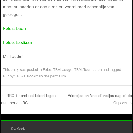
mannen hadden er een strak en vooral rood schedeltje van
gekregen.
Foto’s Daan
Foto’s Bastiaan
Mini ouder
This entry was posted in
Foto's TBM
,
Jeugd
,
TBM
,
Toernooien
and tagged
Rugbynieuws
. Bookmark the
permalink
.
←
RRC 1 komt net tekort tegen
Vriendjes en Vriendinnetjes-dag bij de
nummer 3 URC
Guppen
→
Post navigation
:
Contact