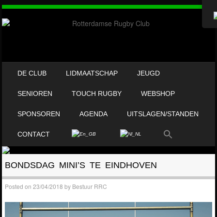
OVERSLAAN NAAR INHOUD
DE CLUB
LIDMAATSCHAP
JEUGD
MENU
SENIOREN
TOUCH RUGBY
WEBSHOP
SPONSOREN
AGENDA
UITSLAGEN/STANDEN
CONTACT
BONDSDAG MINI’S TE EINDHOVEN
Posted on
23/04/2018
by
Bestuur RRC