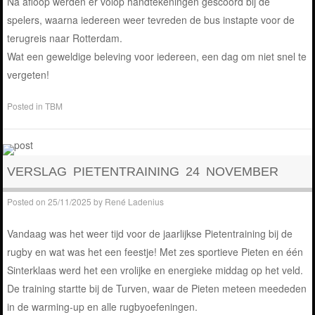
Na afloop werden er volop handtekeningen gescoord bij de
spelers, waarna iedereen weer tevreden de bus instapte voor de
terugreis naar Rotterdam.
Wat een geweldige beleving voor iedereen, een dag om niet snel te
vergeten!
Posted in
TBM
VERSLAG PIETENTRAINING 24 NOVEMBER
Posted on
25/11/2025
by
René Ladenius
Vandaag was het weer tijd voor de jaarlijkse Pietentraining bij de
rugby en wat was het een feestje! Met zes sportieve Pieten en één
Sinterklaas werd het een vrolijke en energieke middag op het veld.
De training startte bij de Turven, waar de Pieten meteen meededen
in de warming-up en alle rugbyoefeningen.