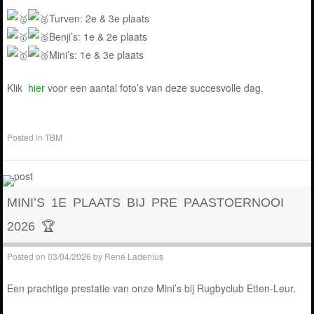
Turven: 2e & 3e plaats
Benji’s: 1e & 2e plaats
Mini’s: 1e & 3e plaats
Klik
hier
voor een aantal foto’s van deze succesvolle dag.
Posted in
TBM
MINI’S 1E PLAATS BIJ PRE PAASTOERNOOI
2026 🏆
Posted on
03/04/2026
by
René Ladenius
Een prachtige prestatie van onze Mini’s bij Rugbyclub Etten-Leur.