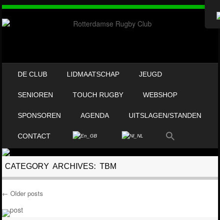
OVERSLAAN NAAR INHOUD
DE CLUB
LIDMAATSCHAP
JEUGD
MENU
SENIOREN
TOUCH RUGBY
WEBSHOP
SPONSOREN
AGENDA
UITSLAGEN/STANDEN
CONTACT
CATEGORY ARCHIVES:
TBM
←
Older posts
Post navigation