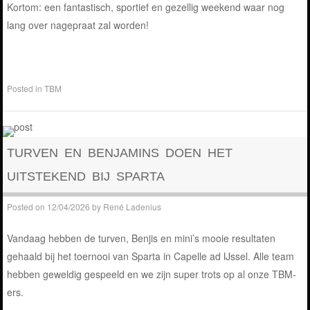
Kortom: een fantastisch, sportief en gezellig weekend waar nog
lang over nagepraat zal worden!
Posted in
TBM
TURVEN EN BENJAMINS DOEN HET
UITSTEKEND BIJ SPARTA
Posted on
12/04/2026
by
René Ladenius
Vandaag hebben de turven, Benjis en mini’s mooie resultaten
gehaald bij het toernooi van Sparta in Capelle ad IJssel. Alle team
hebben geweldig gespeeld en we zijn super trots op al onze TBM-
ers.