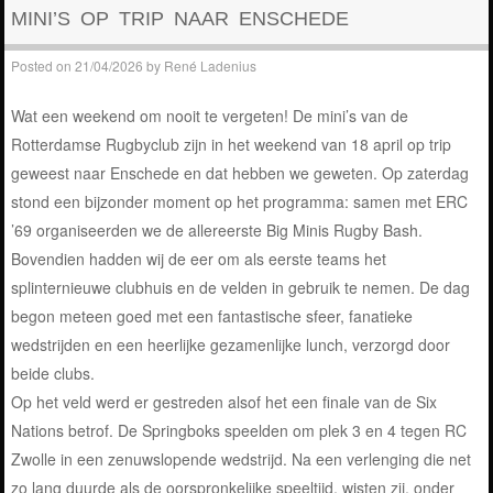
MINI’S OP TRIP NAAR ENSCHEDE
Posted on
21/04/2026
by
René Ladenius
Wat een weekend om nooit te vergeten! De mini’s van de
Rotterdamse Rugbyclub zijn in het weekend van 18 april op trip
geweest naar Enschede en dat hebben we geweten. Op zaterdag
stond een bijzonder moment op het programma: samen met ERC
’69 organiseerden we de allereerste Big Minis Rugby Bash.
Bovendien hadden wij de eer om als eerste teams het
splinternieuwe clubhuis en de velden in gebruik te nemen. De dag
begon meteen goed met een fantastische sfeer, fanatieke
wedstrijden en een heerlijke gezamenlijke lunch, verzorgd door
beide clubs.
Op het veld werd er gestreden alsof het een finale van de Six
Nations betrof. De Springboks speelden om plek 3 en 4 tegen RC
Zwolle in een zenuwslopende wedstrijd. Na een verlenging die net
zo lang duurde als de oorspronkelijke speeltijd, wisten zij, onder