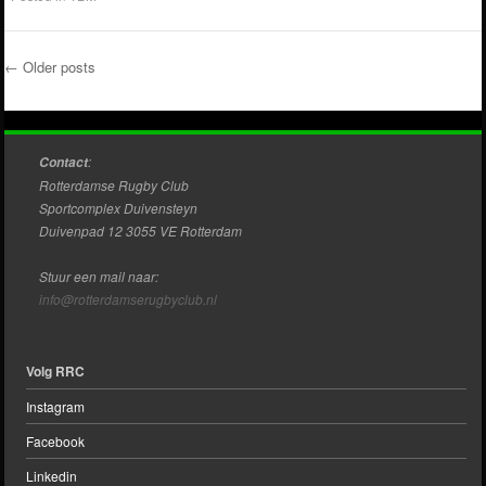
←
Older posts
Post navigation
:
Contact
Rotterdamse Rugby Club
Sportcomplex Duivensteyn
Duivenpad 12 3055 VE Rotterdam
Stuur een mail naar:
info@rotterdamserugbyclub.nl
Volg RRC
Instagram
Facebook
Linkedin