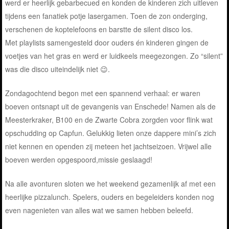
werd er heerlijk gebarbecued en konden de kinderen zich uitleven
tijdens een fanatiek potje lasergamen. Toen de zon onderging,
verschenen de koptelefoons en barstte de silent disco los.
Met playlists samengesteld door ouders én kinderen gingen de
voetjes van het gras en werd er luidkeels meegezongen. Zo “silent”
was die disco uiteindelijk niet 😉.
Zondagochtend begon met een spannend verhaal: er waren
boeven ontsnapt uit de gevangenis van Enschede! Namen als de
Meesterkraker, B100 en de Zwarte Cobra zorgden voor flink wat
opschudding op Capfun. Gelukkig lieten onze dappere mini’s zich
niet kennen en openden zij meteen het jachtseizoen. Vrijwel alle
boeven werden opgespoord,missie geslaagd!
Na alle avonturen sloten we het weekend gezamenlijk af met een
heerlijke pizzalunch. Spelers, ouders en begeleiders konden nog
even nagenieten van alles wat we samen hebben beleefd.