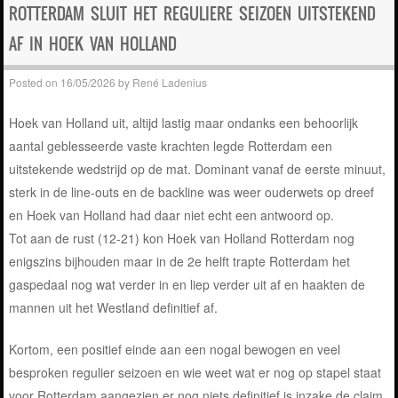
ROTTERDAM SLUIT HET REGULIERE SEIZOEN UITSTEKEND
AF IN HOEK VAN HOLLAND
Posted on
16/05/2026
by
René Ladenius
Hoek van Holland uit, altijd lastig maar ondanks een behoorlijk
aantal geblesseerde vaste krachten legde Rotterdam een
uitstekende wedstrijd op de mat. Dominant vanaf de eerste minuut,
sterk in de line-outs en de backline was weer ouderwets op dreef
en Hoek van Holland had daar niet echt een antwoord op.
Tot aan de rust (12-21) kon Hoek van Holland Rotterdam nog
enigszins bijhouden maar in de 2e helft trapte Rotterdam het
gaspedaal nog wat verder in en liep verder uit af en haakten de
mannen uit het Westland definitief af.
Kortom, een positief einde aan een nogal bewogen en veel
besproken regulier seizoen en wie weet wat er nog op stapel staat
voor Rotterdam aangezien er nog niets definitief is inzake de claim