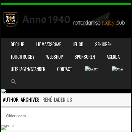
OVERSLAAN NAAR INHOUD
DE CLUB
LIDMAATSCHAP
JEUGD
SENIOREN
MENU
TOUCH RUGBY
WEBSHOP
SPONSOREN
AGENDA
UITSLAGEN/STANDEN
CONTACT
AUTHOR ARCHIVES:
RENÉ LADENIUS
←
Older posts
Post navigation