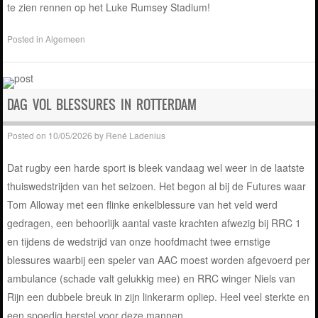
te zien rennen op het Luke Rumsey Stadium!
Posted in
Algemeen
DAG VOL BLESSURES IN ROTTERDAM
Posted on
10/05/2026
by
René Ladenius
Dat rugby een harde sport is bleek vandaag wel weer in de laatste
thuiswedstrijden van het seizoen. Het begon al bij de Futures waar
Tom Alloway met een flinke enkelblessure van het veld werd
gedragen, een behoorlijk aantal vaste krachten afwezig bij RRC 1
en tijdens de wedstrijd van onze hoofdmacht twee ernstige
blessures waarbij een speler van AAC moest worden afgevoerd per
ambulance (schade valt gelukkig mee) en RRC winger Niels van
Rijn een dubbele breuk in zijn linkerarm opliep. Heel veel sterkte en
een spoedig herstel voor deze mannen.