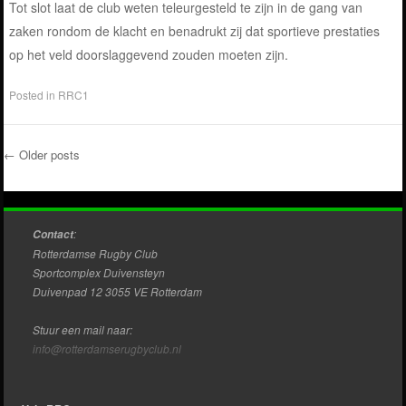
Tot slot laat de club weten teleurgesteld te zijn in de gang van
zaken rondom de klacht en benadrukt zij dat sportieve prestaties
op het veld doorslaggevend zouden moeten zijn.
Posted in
RRC1
←
Older posts
Post navigation
:
Contact
Rotterdamse Rugby Club
Sportcomplex Duivensteyn
Duivenpad 12 3055 VE Rotterdam
Stuur een mail naar:
info@rotterdamserugbyclub.nl