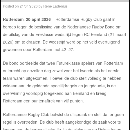
Posted on
21/04/2026
by
René Ladenius
Rotterdam, 20 april 2026
– Rotterdamse Rugby Club gaat in
beroep tegen de beslissing van de Nederlandse Rugby Bond om
de uitslag van de Ereklasse-wedstrijd tegen RC Eemland (21 maart
2026) om te draaien. De wedstrijd werd op het veld overtuigend
gewonnen door Rotterdam met 42–27.
De bond oordeelde dat twee Futureklasse spelers van Rotterdam
onterecht op dezelfde dag zowel voor het tweede als het eerste
team waren uitgekomen. Hoewel de club stelt volledig te hebben
voldaan aan de geldende speeltijdregels en jeugdquota, is de
overwinning voorlopig toegekend aan Eemland en kreeg
Rotterdam een puntenaftrek van vijf punten.
Rotterdamse Rugby Club betwist de uitspraak en stelt dat er geen
regel is overtreden. De club heeft aangekondigd de zaak voor te
leggen aan de beroepsinstantie. In de claim van de Dukes tegen