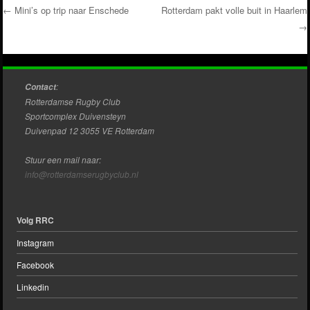
←
Mini’s op trip naar Enschede
Rotterdam pakt volle buit in Haarlem
→
Post navigation
:
Contact
Rotterdamse Rugby Club
Sportcomplex Duivensteyn
Duivenpad 12 3055 VE Rotterdam
Stuur een mail naar:
info@rotterdamserugbyclub.nl
Volg RRC
Instagram
Facebook
Linkedin