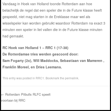
Vandaag in Hoek van Holland toonde Rotterdam aan hoe
belachelijk de regel dat een speler die in de Future klasse heeft
gespeeld, niet mag starten in de Ereklasse maar wel als
wisselspeler kan worden gebruikt waardoor Rotterdam na exact 3
minuten een speler in liet vallen die in de Future klasse minuten
had gemaakt.
RC Hoek van Holland 1 – RRC 1 (17-38)
De Rotterdamse tries werden gescoord door:
Sam Fogarty (2x), Will Maddocks, Sebastiaan van Mameren ,
Franklin Moreel, en Dries Leemans.
This entry was posted in
RRC1
. Bookmark the
permalink
.
←
Rotterdam Pitbulls RLFC speelt
voortaan bij RRC
Post navigation