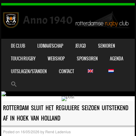
OVERSLAAN NAAR INHOUD
DE CLUB
LIDMAATSCHAP
JEUGD
SENIOREN
MENU
TOUCH RUGBY
WEBSHOP
SPONSOREN
AGENDA
UITSLAGEN/STANDEN
CONTACT
ROTTERDAM SLUIT HET REGULIERE SEIZOEN UITSTEKEND
AF IN HOEK VAN HOLLAND
Posted on
16/05/2026
by
René Ladenius