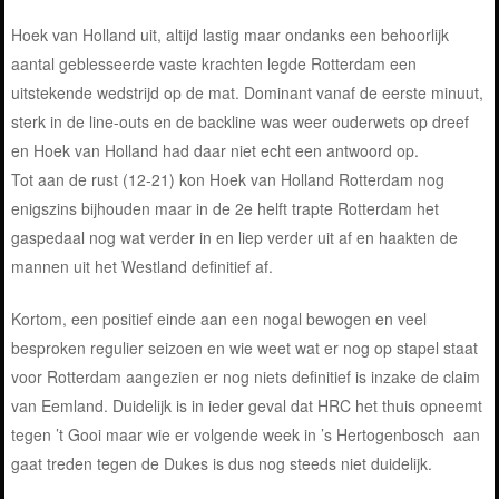
Hoek van Holland uit, altijd lastig maar ondanks een behoorlijk
aantal geblesseerde vaste krachten legde Rotterdam een
uitstekende wedstrijd op de mat. Dominant vanaf de eerste minuut,
sterk in de line-outs en de backline was weer ouderwets op dreef
en Hoek van Holland had daar niet echt een antwoord op.
Tot aan de rust (12-21) kon Hoek van Holland Rotterdam nog
enigszins bijhouden maar in de 2e helft trapte Rotterdam het
gaspedaal nog wat verder in en liep verder uit af en haakten de
mannen uit het Westland definitief af.
Kortom, een positief einde aan een nogal bewogen en veel
besproken regulier seizoen en wie weet wat er nog op stapel staat
voor Rotterdam aangezien er nog niets definitief is inzake de claim
van Eemland. Duidelijk is in ieder geval dat HRC het thuis opneemt
tegen ’t Gooi maar wie er volgende week in ’s Hertogenbosch aan
gaat treden tegen de Dukes is dus nog steeds niet duidelijk.