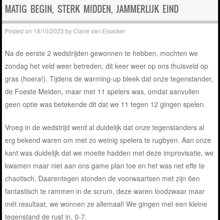
MATIG BEGIN, STERK MIDDEN, JAMMERLIJK EIND
Posted on
18/10/2023
by
Claire van Elsacker
Na de eerste 2 wedstrijden gewonnen te hebben, mochten we
zondag het veld weer betreden, dit keer weer op ons thuisveld op
gras (hoera!). Tijdens de warming-up bleek dat onze tegenstander,
de Foeste Meiden, maar met 11 spelers was, omdat aanvullen
geen optie was betekende dit dat we 11 tegen 12 gingen spelen.
Vroeg in de wedstrijd werd al duidelijk dat onze tegenstanders al
erg bekend waren om met zo weinig spelers te rugbyen. Aan onze
kant was duidelijk dat we moeite hadden met deze improvisatie, we
kwamen maar niet aan ons game plan toe en het was net effe te
chaotisch. Daarentegen stonden de voorwaartsen met zijn 6en
fantastisch te rammen in de scrum, deze waren loodzwaar maar
mét resultaat, we wonnen ze allemaal! We gingen met een kleine
tegenstand de rust in, 0-7.