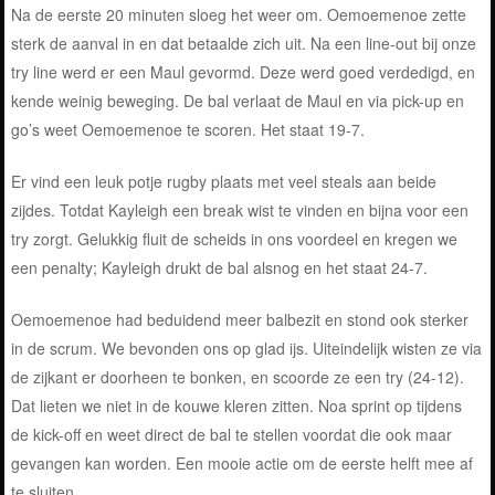
Na de eerste 20 minuten sloeg het weer om. Oemoemenoe zette
sterk de aanval in en dat betaalde zich uit. Na een line-out bij onze
try line werd er een Maul gevormd. Deze werd goed verdedigd, en
kende weinig beweging. De bal verlaat de Maul en via pick-up en
go’s weet Oemoemenoe te scoren. Het staat 19-7.
Er vind een leuk potje rugby plaats met veel steals aan beide
zijdes. Totdat Kayleigh een break wist te vinden en bijna voor een
try zorgt. Gelukkig fluit de scheids in ons voordeel en kregen we
een penalty; Kayleigh drukt de bal alsnog en het staat 24-7.
Oemoemenoe had beduidend meer balbezit en stond ook sterker
in de scrum. We bevonden ons op glad ijs. Uiteindelijk wisten ze via
de zijkant er doorheen te bonken, en scoorde ze een try (24-12).
Dat lieten we niet in de kouwe kleren zitten. Noa sprint op tijdens
de kick-off en weet direct de bal te stellen voordat die ook maar
gevangen kan worden. Een mooie actie om de eerste helft mee af
te sluiten.