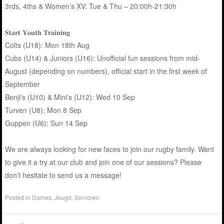
3rds, 4ths & Women’s XV: Tue & Thu – 20:00h-21:30h
𝐒𝐭𝐚𝐫𝐭 𝐘𝐨𝐮𝐭𝐡 𝐓𝐫𝐚𝐢𝐧𝐢𝐧𝐠
Colts (U18): Mon 18th Aug
Cubs (U14) & Juniors (U16): Unofficial fun sessions from mid-
August (depending on numbers), official start in the first week of
September
Benji’s (U10) & Mini’s (U12): Wed 10 Sep
Turven (U8): Mon 8 Sep
Guppen (U6): Sun 14 Sep
We are always looking for new faces to join our rugby family. Want
to give it a try at our club and join one of our sessions? Please
don’t hesitate to send us a message!
Posted in
Dames
,
Jeugd
,
Senioren