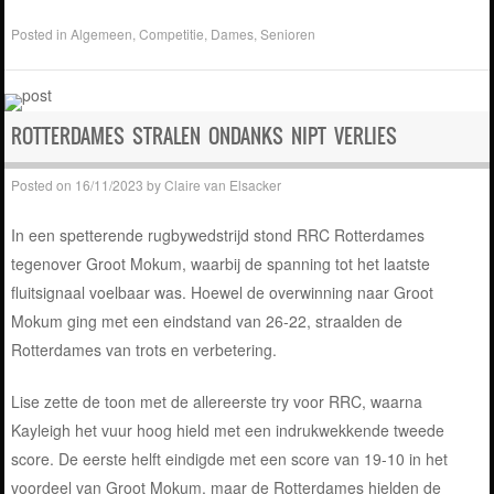
Posted in
Algemeen
,
Competitie
,
Dames
,
Senioren
ROTTERDAMES STRALEN ONDANKS NIPT VERLIES
Posted on
16/11/2023
by
Claire van Elsacker
In een spetterende rugbywedstrijd stond RRC Rotterdames
tegenover Groot Mokum, waarbij de spanning tot het laatste
fluitsignaal voelbaar was. Hoewel de overwinning naar Groot
Mokum ging met een eindstand van 26-22, straalden de
Rotterdames van trots en verbetering.
Lise zette de toon met de allereerste try voor RRC, waarna
Kayleigh het vuur hoog hield met een indrukwekkende tweede
score. De eerste helft eindigde met een score van 19-10 in het
voordeel van Groot Mokum, maar de Rotterdames hielden de