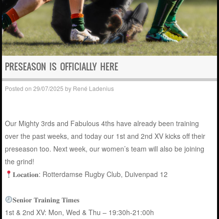
PRESEASON IS OFFICIALLY HERE
Posted on
29/07/2025
by
René Ladenius
Our Mighty 3rds and Fabulous 4ths have already been training
over the past weeks, and today our 1st and 2nd XV kicks off their
preseason too. Next week, our women’s team will also be joining
the grind!
𝐋𝐨𝐜𝐚𝐭𝐢𝐨𝐧: Rotterdamse Rugby Club, Duivenpad 12
𝐒𝐞𝐧𝐢𝐨𝐫 𝐓𝐫𝐚𝐢𝐧𝐢𝐧𝐠 𝐓𝐢𝐦𝐞𝐬
1st & 2nd XV: Mon, Wed & Thu – 19:30h-21:00h