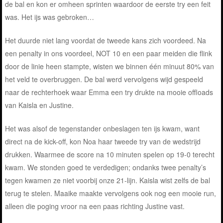
de bal en kon er omheen sprinten waardoor de eerste try een feit
was. Het ijs was gebroken…
Het duurde niet lang voordat de tweede kans zich voordeed. Na
een penalty in ons voordeel, NOT 10 en een paar meiden die flink
door de linie heen stampte, wisten we binnen één minuut 80% van
het veld te overbruggen. De bal werd vervolgens wijd gespeeld
naar de rechterhoek waar Emma een try drukte na mooie offloads
van Kaisla en Justine.
Het was alsof de tegenstander onbeslagen ten ijs kwam, want
direct na de kick-off, kon Noa haar tweede try van de wedstrijd
drukken. Waarmee de score na 10 minuten spelen op 19-0 terecht
kwam. We stonden goed te verdedigen; ondanks twee penalty’s
tegen kwamen ze niet voorbij onze 21-lijn. Kaisla wist zelfs de bal
terug te stelen. Maaike maakte vervolgens ook nog een mooie run,
alleen die poging vroor na een paas richting Justine vast.