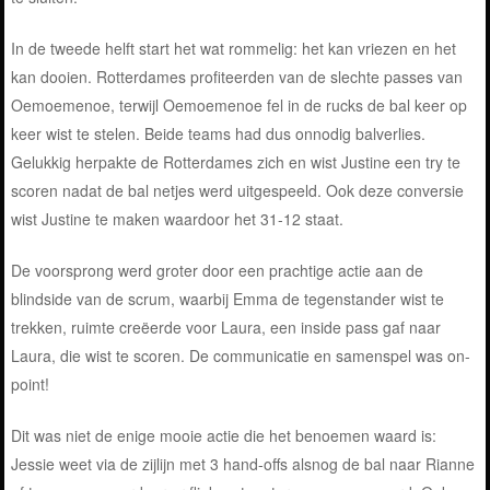
In de tweede helft start het wat rommelig: het kan vriezen en het
kan dooien. Rotterdames profiteerden van de slechte passes van
Oemoemenoe, terwijl Oemoemenoe fel in de rucks de bal keer op
keer wist te stelen. Beide teams had dus onnodig balverlies.
Gelukkig herpakte de Rotterdames zich en wist Justine een try te
scoren nadat de bal netjes werd uitgespeeld. Ook deze conversie
wist Justine te maken waardoor het 31-12 staat.
De voorsprong werd groter door een prachtige actie aan de
blindside van de scrum, waarbij Emma de tegenstander wist te
trekken, ruimte creëerde voor Laura, een inside pass gaf naar
Laura, die wist te scoren. De communicatie en samenspel was on-
point!
Dit was niet de enige mooie actie die het benoemen waard is:
Jessie weet via de zijlijn met 3 hand-offs alsnog de bal naar Rianne