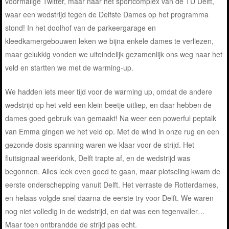
voormalige Twitter, maar naar het sportcomplex van de TU Delft,
waar een wedstrijd tegen de Delfste Dames op het programma
stond! In het doolhof van de parkeergarage en
kleedkamergebouwen leken we bijna enkele dames te verliezen,
maar gelukkig vonden we uiteindelijk gezamenlijk ons weg naar het
veld en startten we met de warming-up.
We hadden iets meer tijd voor de warming up, omdat de andere
wedstrijd op het veld een klein beetje uitliep, en daar hebben de
dames goed gebruik van gemaakt! Na weer een powerful peptalk
van Emma gingen we het veld op. Met de wind in onze rug en een
gezonde dosis spanning waren we klaar voor de strijd. Het
fluitsignaal weerklonk, Delft trapte af, en de wedstrijd was
begonnen. Alles leek even goed te gaan, maar plotseling kwam de
eerste onderschepping vanuit Delft. Het verraste de Rotterdames,
en helaas volgde snel daarna de eerste try voor Delft. We waren
nog niet volledig in de wedstrijd, en dat was een tegenvaller…
Maar toen ontbrandde de strijd pas echt.