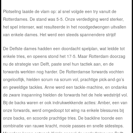
Plotseling laaide de vlam op: al snel volgde een try vanuit de
Rotterdames. De stand was 5-5. Onze verdediging werd sterker,
het spel intenser, wat resulteerde in het noodgedwongen uitvallen
van enkele dames. Het werd een steeds spannendere strijd!
De Delfste dames hadden een doordacht spelplan, wat leidde tot
enkele tries, en opeens stond het 17-5. Maar Rotterdam doorzag
nu de strategie van Delft, paste snel hun tactiek aan, en de
forwards werkten nog harder. De Rotterdamse forwards vochten
ongelooflijk, hielden scrum na scrum vol, prachtige pick-and-go’s
en geweldige tackles. Anne werd een tackle-machine, en ondanks
de zware inspanning hielden de forwards het de hele wedstrijd vol.
Bij de backs waren er ook indrukwekkende acties: Amber, een van
onze forwards, werd omgedoopt tot wing na enkele blessures bij
onze backs, en scoorde prachtige tries. De backline toonde een
combinatie van rauwe kracht, mooie passes en snelle sidesteps.