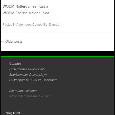
WODM Rotterdames: Kaisla
WODM Foeiste Moiden: Noa
Posted in
Algemeen
,
Competitie
,
Dames
←
Older posts
Post navigation
:
Contact
Rotterdamse Rugby Club
Sportcomplex Duivensteyn
Duivenpad 12 3055 VE Rotterdam
Stuur een mail naar:
info@rotterdamserugbyclub.nl
Volg RRC