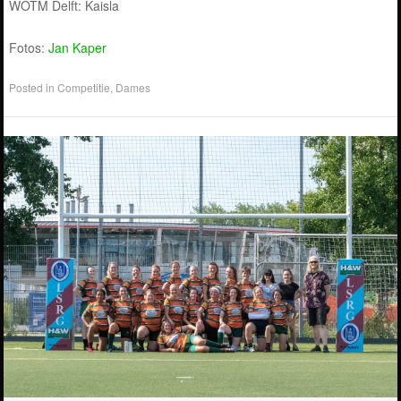
WOTM Delft: Kaisla
Fotos:
Jan Kaper
Posted in
Competitie
,
Dames