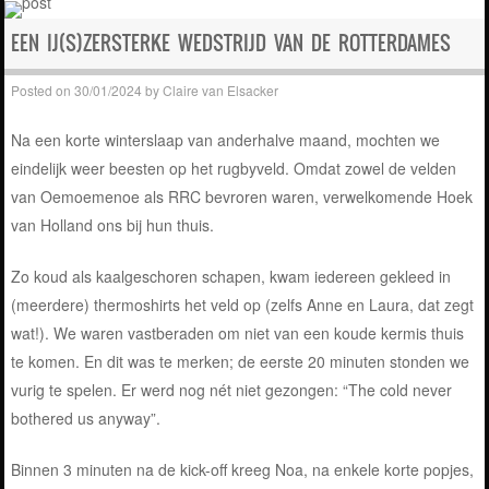
EEN IJ(S)ZERSTERKE WEDSTRIJD VAN DE ROTTERDAMES
Posted on
30/01/2024
by
Claire van Elsacker
Na een korte winterslaap van anderhalve maand, mochten we
eindelijk weer beesten op het rugbyveld. Omdat zowel de velden
van Oemoemenoe als RRC bevroren waren, verwelkomende Hoek
van Holland ons bij hun thuis.
Zo koud als kaalgeschoren schapen, kwam iedereen gekleed in
(meerdere) thermoshirts het veld op (zelfs Anne en Laura, dat zegt
wat!). We waren vastberaden om niet van een koude kermis thuis
te komen. En dit was te merken; de eerste 20 minuten stonden we
vurig te spelen. Er werd nog nét niet gezongen: “The cold never
bothered us anyway”.
Binnen 3 minuten na de kick-off kreeg Noa, na enkele korte popjes,