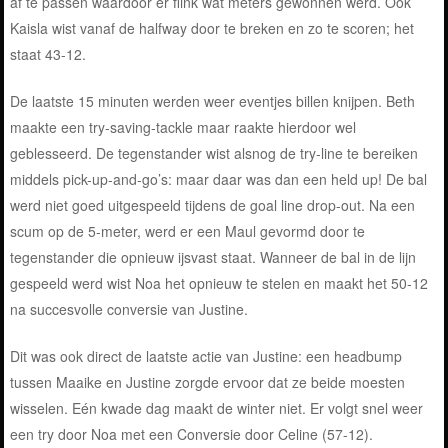
af te passen waardoor er flink wat meters gewonnen werd. Ook
Kaisla wist vanaf de halfway door te breken en zo te scoren; het
staat 43-12.
De laatste 15 minuten werden weer eventjes billen knijpen. Beth
maakte een try-saving-tackle maar raakte hierdoor wel
geblesseerd. De tegenstander wist alsnog de try-line te bereiken
middels pick-up-and-go’s: maar daar was dan een held up! De bal
werd niet goed uitgespeeld tijdens de goal line drop-out. Na een
scum op de 5-meter, werd er een Maul gevormd door te
tegenstander die opnieuw ijsvast staat. Wanneer de bal in de lijn
gespeeld werd wist Noa het opnieuw te stelen en maakt het 50-12
na succesvolle conversie van Justine.
Dit was ook direct de laatste actie van Justine: een headbump
tussen Maaike en Justine zorgde ervoor dat ze beide moesten
wisselen. Eén kwade dag maakt de winter niet. Er volgt snel weer
een try door Noa met een Conversie door Celine (57-12).