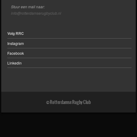
Stuur een mail naar:
info@rotterdamserugbyclub.nl
Volg RRC
Instagram
Facebook
Linkedin
© Rotterdamse Rugby Club