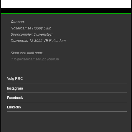
:
Contact
Rotterdamse Rugby Club
Sportcomplex Duivensteyn
Duivenpad 12 3055 VE Rotterdam
Stuur een mail naar:
info@rotterdamserugbyclub.nl
Volg RRC
Instagram
Facebook
Linkedin