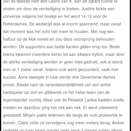
van de tweede helft wist Celine van K. aan de zijkant ruimte te
vinden om door de verdediging te breken. Justine kickte een
conversie volgens het boekje en het werd 14-12 voor de
Rotterdames. De wedstrijd was al enorm spannend, maar vanaf
dat moment was het echt niet meer te houden. Met nog een
halfuur op de klok moest en zou deze voorsprong behouden
worden. De supporters aan beide kanten gilden erop los. Beide
teams kwamen meerdere keren tot aan elkaars tryline, maar door
de sterke verdediging werden er geen tries gedrukt, ook al stond
men er 1 meter vanaf. Iedere ruck werd gecounterd, vaak met
succes. Anne sweepte in haar eentje drie Deventerse dames
omver. Klaske nam de verantwoordelijkheid van een echte
backspeler op zich en glibberde zo het halve team van de
tegenstander voorbij. Maar ook de Pickwick Ladies hadden snelle
meiden en daardoor ging het nek aan nek. Er werd uitstekend
getackeld: Mirjam pakte iedereen die langs de ruck probeerde te
komen, Claire zette ze vervolgens nog meer meters terug, Amber
tackelde op haar eigen manier weer eens 3 dames achter elkaar