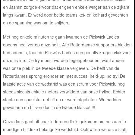
en Jasmin zorgde ervoor dat er geen enkele winger aan de zijkant
langs kwam. Er werd door beide teams kei- en keihard gevochten
en de spanning was om te snijden.
Met nog enkele minuten te gaan kwamen de Pickwick Ladies
opeens heel ver op onze helft. Alle Rotterdamse supporters hielden
hun adem in, toen de Pickwick Ladies een penalty kregen vlak voor
onze tryline. Die try moest worden tegengehouden, want anders
was onze plek in de tweede klasse vergeven. De helft van de
Rotterdames sprong eronder en met succes: held-up, no try! De
laatste actie van de wedstrijd was een scrum voor Pickwick, nog
steeds slechts enkele meters verwijderd van onze tryline. Echter
stapte een speelster net uit en er werd afgefloten. We hadden
gewonnen en blijven dus in de tweede klasse!!!!!
Onze dank gaat uit naar iedereen die is gekomen om ons aan te
moedigen bij deze belangrijke wedstrijd. Ook willen we onze staff