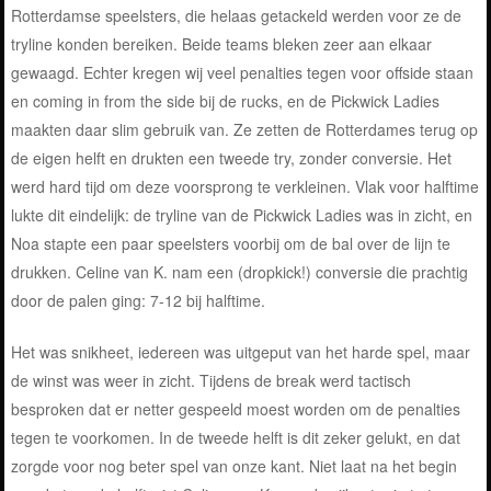
Rotterdamse speelsters, die helaas getackeld werden voor ze de
tryline konden bereiken. Beide teams bleken zeer aan elkaar
gewaagd. Echter kregen wij veel penalties tegen voor offside staan
en coming in from the side bij de rucks, en de Pickwick Ladies
maakten daar slim gebruik van. Ze zetten de Rotterdames terug op
de eigen helft en drukten een tweede try, zonder conversie. Het
werd hard tijd om deze voorsprong te verkleinen. Vlak voor halftime
lukte dit eindelijk: de tryline van de Pickwick Ladies was in zicht, en
Noa stapte een paar speelsters voorbij om de bal over de lijn te
drukken. Celine van K. nam een (dropkick!) conversie die prachtig
door de palen ging: 7-12 bij halftime.
Het was snikheet, iedereen was uitgeput van het harde spel, maar
de winst was weer in zicht. Tijdens de break werd tactisch
besproken dat er netter gespeeld moest worden om de penalties
tegen te voorkomen. In de tweede helft is dit zeker gelukt, en dat
zorgde voor nog beter spel van onze kant. Niet laat na het begin