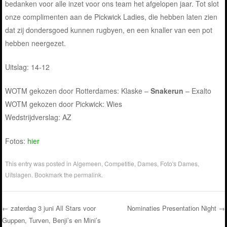
bedanken voor alle inzet voor ons team het afgelopen jaar. Tot slot
onze complimenten aan de Pickwick Ladies, die hebben laten zien
dat zij dondersgoed kunnen rugbyen, en een knaller van een pot
hebben neergezet.
Uitslag: 14-12
WOTM gekozen door Rotterdames: Klaske –
Snakerun
– Exalto
WOTM gekozen door Pickwick: Wies
Wedstrijdverslag: AZ
Fotos:
hier
This entry was posted in
Algemeen
,
Competitie
,
Dames
,
Foto's Dames
,
Uitslagen
. Bookmark the
permalink
.
←
zaterdag 3 juni All Stars voor
Nominaties Presentation Night
→
Guppen, Turven, Benji’s en Mini’s
Post navigation