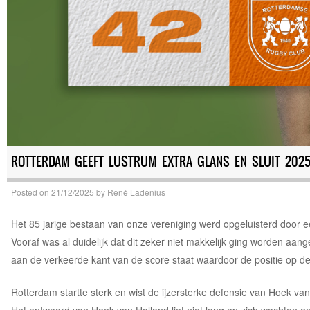
ROTTERDAM GEEFT LUSTRUM EXTRA GLANS EN SLUIT 2025
Posted on
21/12/2025
by
René Ladenius
Het 85 jarige bestaan van onze vereniging werd opgeluisterd door 
Vooraf was al duidelijk dat dit zeker niet makkelijk ging worden aa
aan de verkeerde kant van de score staat waardoor de positie op de ra
Rotterdam startte sterk en wist de ijzersterke defensie van Hoek van 
Het antwoord van Hoek van Holland liet niet lang op zich wachten en 