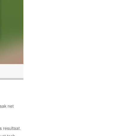
vaak net
s resultaat.
ust toch