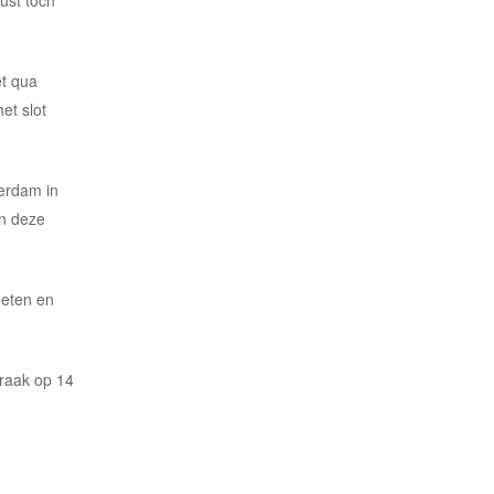
et qua
et slot
erdam in
en deze
 eten en
praak op 14