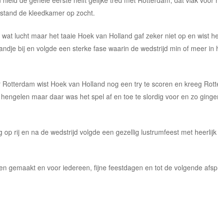
tstand de kleedkamer op zocht.
wat lucht maar het taaie Hoek van Holland gaf zeker niet op en wist h
je bij en volgde een sterke fase waarin de wedstrijd min of meer in h
 Rotterdam wist Hoek van Holland nog een try te scoren en kreeg Rott
e hengelen maar daar was het spel af en toe te slordig voor en zo ging
op rij en na de wedstrijd volgde een gezellig lustrumfeest met heerlijk
bben gemaakt en voor iedereen, fijne feestdagen en tot de volgende afs