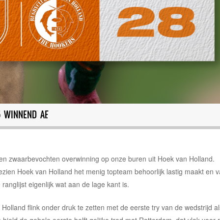
 WINNEND AF.
een zwaarbevochten overwinning op onze buren uit Hoek van Holland.
ngezien Hoek van Holland het menig topteam behoorlijk lastig maakt en 
nglijst eigenlijk wat aan de lage kant is.
Holland flink onder druk te zetten met de eerste try van de wedstrijd al
hield de gehele eerste helft gelijke tred met Rotterdam, dat vlak voor r