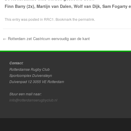
Finn Barry (2x), Martijn van Dalen, Wolf van Dijk, Sam Fogarty 
This entry was posted in
RRC1
. Bookmark the
permalink
.
←
Rotterdam zet Castricum eenvoudig aan de kant
Post navigation
:
Contact
Rotterdamse Rugby Club
Sportcomplex Duivensteyn
Duivenpad 12 3055 VE Rotterdam
Stuur een mail naar:
info@rotterdamserugbyclub.nl