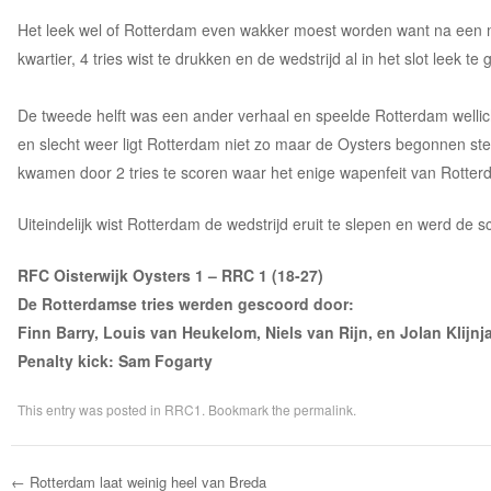
Het leek wel of Rotterdam even wakker moest worden want na een m
kwartier, 4 tries wist te drukken en de wedstrijd al in het slot leek te
De tweede helft was een ander verhaal en speelde Rotterdam wellic
en slecht weer ligt Rotterdam niet zo maar de Oysters begonnen stee
kwamen door 2 tries te scoren waar het enige wapenfeit van Rotterda
Uiteindelijk wist Rotterdam de wedstrijd eruit te slepen en werd de 
RFC Oisterwijk Oysters 1
– RRC 1 (18-27)
De Rotterdamse tries werden gescoord door:
Finn Barry, Louis van Heukelom, Niels van Rijn, en Jolan Klijnj
Penalty kick: Sam Fogarty
This entry was posted in
RRC1
. Bookmark the
permalink
.
←
Rotterdam laat weinig heel van Breda