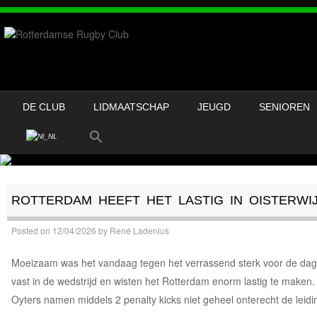
DE CLUB
LIDMAATSCHAP
JEUGD
SENIOREN
ROTTERDAM HEEFT HET LASTIG IN OISTERWI
Posted on
12/04/2026
by
René Ladenius
Moeizaam was het vandaag tegen het verrassend sterk voor de dag 
vast in de wedstrijd en wisten het Rotterdam enorm lastig te maken
Oyters namen middels 2 penalty kicks niet geheel onterecht de leidi