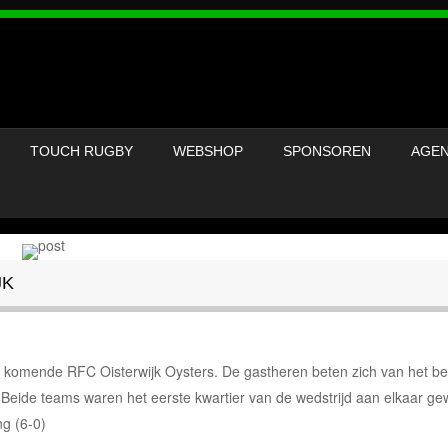
OVERSLAAN NAAR INHOUD
TOUCH RUGBY
WEBSHOP
SPONSOREN
AGE
MENU
JK
komende RFC Oisterwijk Oysters. De gastheren beten zich van het be
. Beide teams waren het eerste kwartier van de wedstrijd aan elkaar g
ng (6-0)