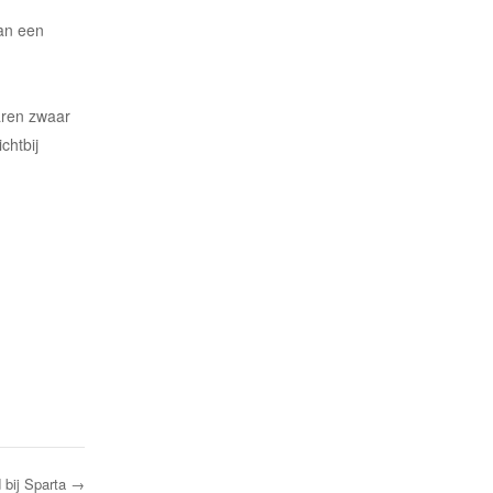
an een
aren zwaar
chtbij
 bij Sparta
→