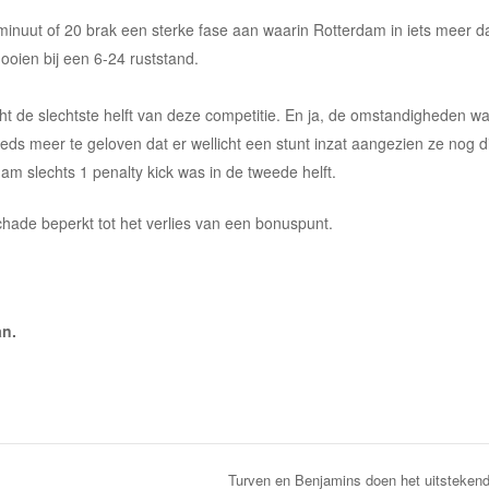
inuut of 20 brak een sterke fase aan waarin Rotterdam in iets meer d
 gooien bij een 6-24 ruststand.
ht de slechtste helft van deze competitie. En ja, de omstandigheden w
ds meer te geloven dat er wellicht een stunt inzat aangezien ze nog di
m slechts 1 penalty kick was in de tweede helft.
schade beperkt tot het verlies van een bonuspunt.
an.
Turven en Benjamins doen het uitstekend