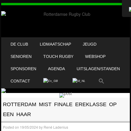
OVERSLAAN NAAR INHOUD
DE CLUB
LIDMAATSCHAP
JEUGD
MENU
SENIOREN
TOUCH RUGBY
WEBSHOP
SPONSOREN
AGENDA
UITSLAGEN/STANDEN
CONTACT
ROTTERDAM MIST FINALE EREKLASSE OP
EEN HAAR
Posted on
19/05/2024
by
René Ladenius