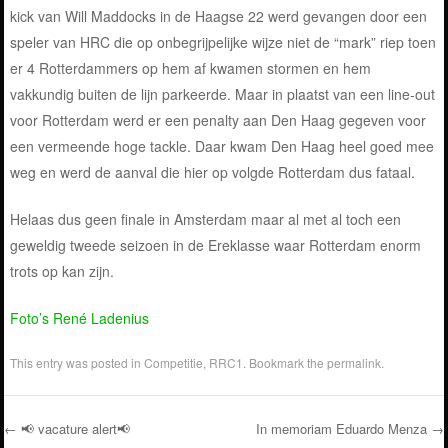
kick van Will Maddocks in de Haagse 22 werd gevangen door een
speler van HRC die op onbegrijpelijke wijze niet de “mark” riep toen
er 4 Rotterdammers op hem af kwamen stormen en hem
vakkundig buiten de lijn parkeerde. Maar in plaatst van een line-out
voor Rotterdam werd er een penalty aan Den Haag gegeven voor
een vermeende hoge tackle. Daar kwam Den Haag heel goed mee
weg en werd de aanval die hier op volgde Rotterdam dus fataal.
Helaas dus geen finale in Amsterdam maar al met al toch een
geweldig tweede seizoen in de Ereklasse waar Rotterdam enorm
trots op kan zijn.
Foto’s René Ladenius
This entry was posted in
Competitie
,
RRC1
. Bookmark the
permalink
.
←
📢 vacature alert📢
In memoriam Eduardo Menza
→