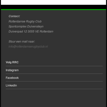
Post navigation
:
Contact
Rotterdamse Rugby Club
Sportcomplex Duivensteyn
Duivenpad 12 3055 VE Rotterdam
Stuur een mail naar:
info@rotterdamserugbyclub.nl
Volg RRC
Instagram
Facebook
Linkedin