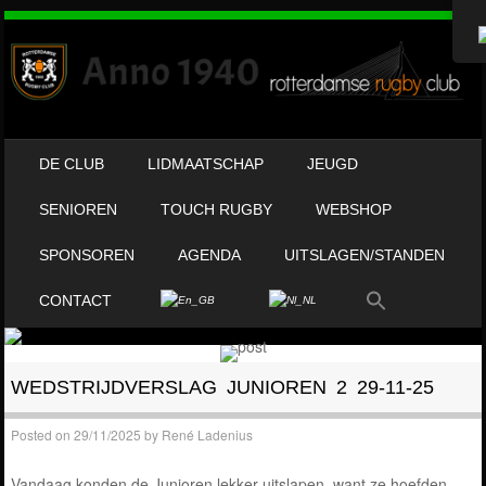
OVERSLAAN NAAR INHOUD
DE CLUB
LIDMAATSCHAP
JEUGD
MENU
SENIOREN
TOUCH RUGBY
WEBSHOP
SPONSOREN
AGENDA
UITSLAGEN/STANDEN
CONTACT
WEDSTRIJDVERSLAG JUNIOREN 2 29-11-25
Posted on
29/11/2025
by
René Ladenius
Vandaag konden de Junioren lekker uitslapen, want ze hoefden