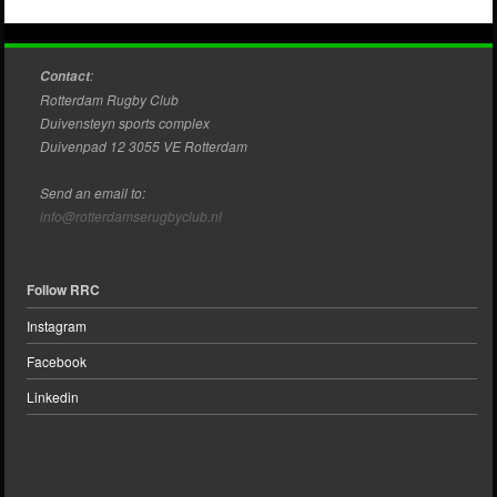
Post navigation
:
Contact
Rotterdam Rugby Club
Duivensteyn sports complex
Duivenpad 12 3055 VE Rotterdam
Send an email to:
info@rotterdamserugbyclub.nl
Follow RRC
Instagram
Facebook
Linkedin