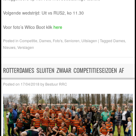
Volgende wedstrijd: Uit vs RUS2, ko 11.30
Voor foto’s Wilco Boot klik
here
Posted in
Competitie
,
Dames
,
Foto's
,
Senioren
,
Uitslagen
|
Tagged
Dames
,
Nieuws
,
Verslagen
ROTTERDAMES SLUITEN ZWAAR COMPETITIESEIZOEN AF
Posted on
17/04/2018
by
Bestuur RRC