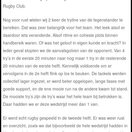
Rugby Club.
Nog voor rust wisten wij 2 keer de tryline van de tegenstander te
bereiken. Dat was zeer belangrijk voor het team. Het leek alsof er
daardoor iets veranderde. Alsof ritme en cohesie plots binnen
handbereik waren. Of was het geloof in eigen kunde en kracht? In
ieder geval stopten we de aanvalsgolven van de opponent. Van 4
try’s in de eerste 20 minuten naar nog maar 1 try in de resterende
20 minuten van de eerste helft. Kennelijk voldoende om er
vervolgens in de 2e helft flink op los te beuken. De tackels werden
collectief lager ingezet, er werd beter opgelopen, lange fases met
goede support, en de ene mooie run na de andere kwam tot stand.
De mooiste try’s zijn de try’s waar het hele team bij betrokken is.
Daar hadden we er deze wedstrijd meer dan 1 van.
Er werd echt rugby gespeeld in de tweede helft. Er was weer rust
en overzicht, zoals we dat bijvoorbeeld de hele wedstrijd hadden in