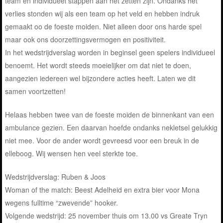
team en individueel stappen aan het zetten zijn. Ondanks het
verlies stonden wij als een team op het veld en hebben indruk
gemaakt oo de foeste moiden. Niet alleen door ons harde spel
maar ook ons doorzettingsvermogen en positiviteit.
In het wedstrijdverslag worden in beginsel geen spelers individueel
benoemt. Het wordt steeds moeielijker om dat niet te doen,
aangezien iedereen wel bijzondere acties heeft. Laten we dit
samen voortzetten!
Helaas hebben twee van de foeste moiden de binnenkant van een
ambulance gezien. Een daarvan hoefde ondanks nekletsel gelukkig
niet mee. Voor de ander wordt gevreesd voor een breuk in de
elleboog. Wij wensen hen veel sterkte toe.
Wedstrijdverslag: Ruben & Joos
Woman of the match: Beest Adelheid en extra bier voor Mona
wegens fulltime “zwevende” hooker.
Volgende wedstrijd: 25 november thuis om 13.00 vs Greate Tryn