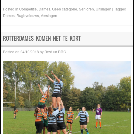
Posted in
Competitie
,
Dames
,
Geen categorie
,
Senioren
,
Uitslagen
|
Tagged
Dames
,
Rugbynieuws
,
Verslagen
ROTTERDAMES KOMEN NET TE KORT
Posted on
24/10/2018
by
Bestuur RRC