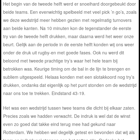
Het begin van de tweede helft werd er snoeihard doorgebeukt door
beide teams. Een evenwichtig spelbeeld met veel pick ’n go’s, zoals
we deze wedstrijd meer hebben gezien met regelmatig turnovers
aan beide kanten. Na 10 minuten kon de tegenstander de eerste
try van de tweede helft drukken, maar daarna werd het weer onze
beurt. Gelijk aan de periode in de eerste helft konden wij ons weer
onder de druk uit rugby-en met goede fases. Ook nu werd dit
beloond met tweede prachtige try’s waar het hele team bij
betrokken was. Keurige timing om de bal in de lijn te brengen en
subliem uitgespeeld. Helaas konden met een slotakkoord nog try’s
drukken, ondanks dat eigenlijk op het punt stonden om de wedstrijd
naar ons toe te trekken. Eindstand 43-19.
Het was een wedstrijd tussen twee teams die dicht bij elkaar zaten.
Precies zoals we hadden verwacht. De indruk is wel dat de winst
even zo goed dat takke eind terug mee had gekund naar
Rotterdam. We hebben wel degelijk getest en bevonden dat wij als