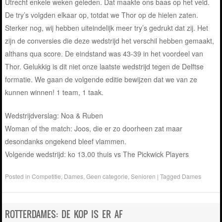
Utrecht enkele weken geleden. Dat maakte ons baas op het veld.
De try’s volgden elkaar op, totdat we Thor op de hielen zaten.
Sterker nog, wij hebben uiteindelijk meer try’s gedrukt dat zij. Het
zijn de conversies die deze wedstrijd het verschil hebben gemaakt,
althans qua score. De eindstand was 43-39 in het voordeel van
Thor. Gelukkig is dit niet onze laatste wedstrijd tegen de Delftse
formatie. We gaan de volgende editie bewijzen dat we van ze
kunnen winnen! 1 team, 1 taak.
Wedstrijdverslag: Noa & Ruben
Woman of the match: Joos, die er zo doorheen zat maar
desondanks ongekend bleef vlammen.
Volgende wedstrijd: ko 13.00 thuis vs The Pickwick Players
Posted in
Competitie
,
Dames
,
Geen categorie
,
Senioren
|
Tagged
Dames
ROTTERDAMES: DE KOP IS ER AF