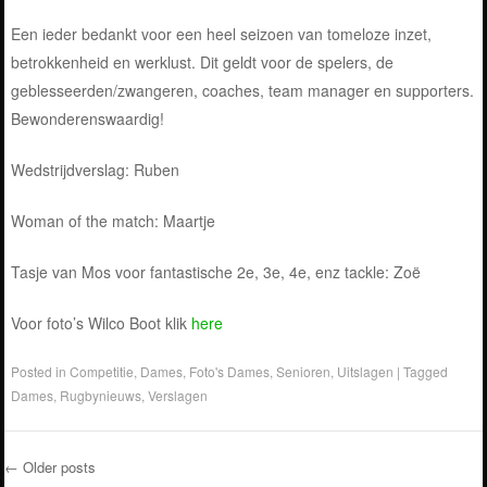
Een ieder bedankt voor een heel seizoen van tomeloze inzet,
betrokkenheid en werklust. Dit geldt voor de spelers, de
geblesseerden/zwangeren, coaches, team manager en supporters.
Bewonderenswaardig!
Wedstrijdverslag: Ruben
Woman of the match: Maartje
Tasje van Mos voor fantastische 2e, 3e, 4e, enz tackle: Zoë
Voor foto’s Wilco Boot klik
here
Posted in
Competitie
,
Dames
,
Foto's Dames
,
Senioren
,
Uitslagen
|
Tagged
Dames
,
Rugbynieuws
,
Verslagen
←
Older posts