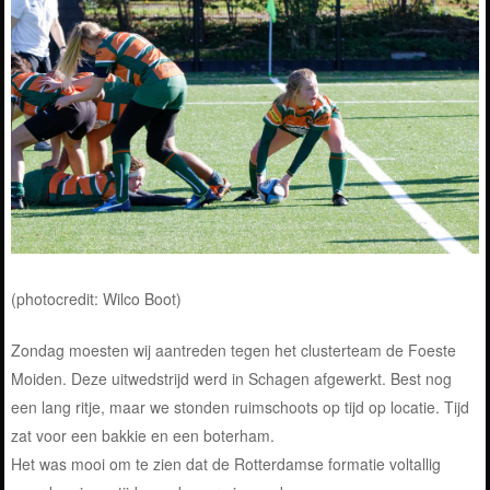
(photocredit: Wilco Boot)
Zondag moesten wij aantreden tegen het clusterteam de Foeste
Moiden. Deze uitwedstrijd werd in Schagen afgewerkt. Best nog
een lang ritje, maar we stonden ruimschoots op tijd op locatie. Tijd
zat voor een bakkie en een boterham.
Het was mooi om te zien dat de Rotterdamse formatie voltallig