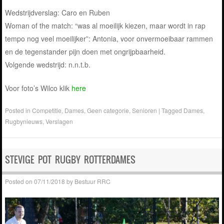
Wedstrijdverslag: Caro en Ruben
Woman of the match: “was al moeilijk kiezen, maar wordt in rap
tempo nog veel moeilijker”: Antonia, voor onvermoeibaar rammen
en de tegenstander pijn doen met ongrijpbaarheid.
Volgende wedstrijd: n.n.t.b.
Voor foto’s Wilco klik
here
Posted in
Competitie
,
Dames
,
Geen categorie
,
Senioren
|
Tagged
Dames
,
Rugbynieuws
,
Verslagen
STEVIGE POT RUGBY ROTTERDAMES
Posted on
07/11/2018
by
Bestuur RRC