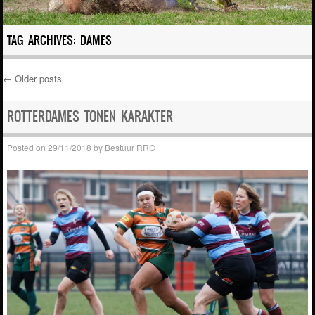
TAG ARCHIVES:
DAMES
←
Older posts
Post navigation
ROTTERDAMES TONEN KARAKTER
Posted on
29/11/2018
by
Bestuur RRC