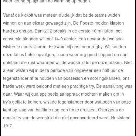
weer keurig op tijd aan de warming up begon.
Vanaf de kickoff was meteen duidelijk dat beide teams wilden
winnen en aan elkaar gewaagd zijn. De Foeste moiden klapten
hard op ons op. Dankzij 2 breaks in de eerste 10 minuten met
conversie stonden wij met 14-0 achter. Een gevaar dat we snel
wisten te neutraliseren. Er kwam bij ons meer rugby. Wij konden
onze fases beter opvolgen, liepen weer erg goed support en dan
ontstaan die rust waarmee wij de wedstrijd tot de onze maken. Niet
alleen wisten wij in deze periode van ongeveer een half uur de
tegenstander af te houden van possesion en scoringskansen, ons
harde werk werd beloond met een prachtige try. De aansluiting was
daar. Waar wij qua spelbeeld aanspraak mochten maken om in
try’s gelijk te komen, wist de tegenstander door wat pech van onze
kant op slag van halftime nog een try te drukken. Overigens de
eerste try van de wedstrijd die niet geconverteerd werd. Ruststand
19-7.