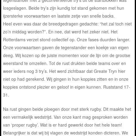
losgeslagen. Beide try’s zijn kundig tot stand gekomen met hun
ijzersterke voorwaartsen en laatste zetje van snelle backs.
Heel even was daar de breedgedragen gedachte: “het zal toch niet
zo’n middag worden?”. En nee, dat werd het zeker niet. Het
Rotterdams verzet stond collectief op. Onze fases duurden langer.
Onze voorwaartsen gaven de tegenstander een koekje van eigen
deeg. Wij kozen op de juiste momenten voor de lijn om de grootse
weerstand te omzeilen. Tot de rust drukten beide teams over en
weer ieders nog 3 try’s. Het werd zichtbaar dat Greate Tryn hier
niet op had gerekend. Wij gingen in hun koppies zitten en in onze
koppies ontstond plezier en geloof in eigen kunnen. Ruststand 17-
31.
Na rust gingen beide ploegen door met sterk rugby. Dit maakte het
een vermakelijk wedstrijd. Van onze kant mag gesproken worden
van ‘proper rugby’. Wat is er hard gewerkt door het hele team!
Belangrijker is dat wij bij vlagen de wedstrijd konden dicteren. We