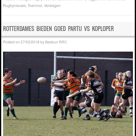
Rugbynieuws
,
Toernooi
,
Verslagen
ROTTERDAMES BIEDEN GOED PARTIJ VS KOPLOPER
Posted on
27/03/2018
by
Bestuur RRC