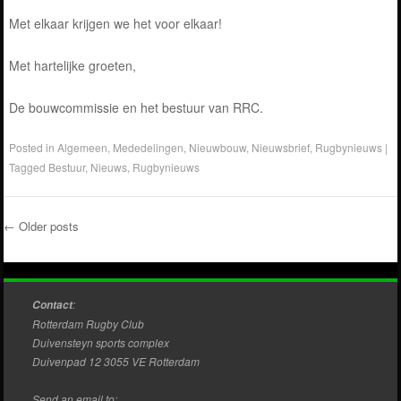
Met elkaar krijgen we het voor elkaar!
Met hartelijke groeten,
De bouwcommissie en het bestuur van RRC.
Posted in
Algemeen
,
Mededelingen
,
Nieuwbouw
,
Nieuwsbrief
,
Rugbynieuws
|
Tagged
Bestuur
,
Nieuws
,
Rugbynieuws
←
Older posts
Post navigation
:
Contact
Rotterdam Rugby Club
Duivensteyn sports complex
Duivenpad 12 3055 VE Rotterdam
Send an email to: