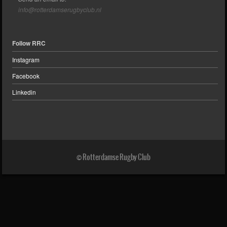
info@rotterdamserugbyclub.nl
Follow RRC
Instagram
Facebook
Linkedin
© Rotterdamse Rugby Club