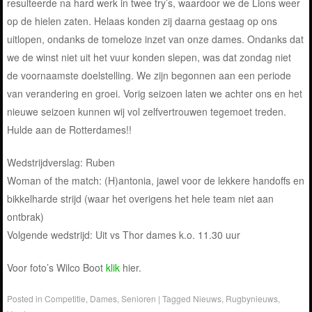
resulteerde na hard werk in twee try’s, waardoor we de Lions weer
op de hielen zaten. Helaas konden zij daarna gestaag op ons
uitlopen, ondanks de tomeloze inzet van onze dames. Ondanks dat
we de winst niet uit het vuur konden slepen, was dat zondag niet
de voornaamste doelstelling. We zijn begonnen aan een periode
van verandering en groei. Vorig seizoen laten we achter ons en het
nieuwe seizoen kunnen wij vol zelfvertrouwen tegemoet treden.
Hulde aan de Rotterdames!!
Wedstrijdverslag: Ruben
Woman of the match: (H)antonia, jawel voor de lekkere handoffs en
bikkelharde strijd (waar het overigens het hele team niet aan
ontbrak)
Volgende wedstrijd: Uit vs Thor dames k.o. 11.30 uur
Voor foto’s Wilco Boot
klik
hier.
Posted in
Competitie
,
Dames
,
Senioren
|
Tagged
Nieuws
,
Rugbynieuws
,