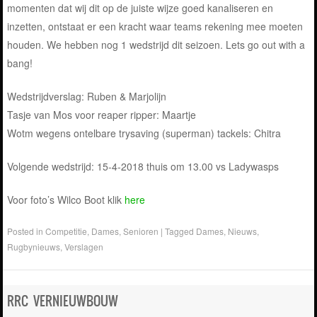
momenten dat wij dit op de juiste wijze goed kanaliseren en
inzetten, ontstaat er een kracht waar teams rekening mee moeten
houden. We hebben nog 1 wedstrijd dit seizoen. Lets go out with a
bang!
Wedstrijdverslag: Ruben & Marjolijn
Tasje van Mos voor reaper ripper: Maartje
Wotm wegens ontelbare trysaving (superman) tackels: Chitra
Volgende wedstrijd: 15-4-2018 thuis om 13.00 vs Ladywasps
Voor foto’s Wilco Boot klik
here
Posted in
Competitie
,
Dames
,
Senioren
|
Tagged
Dames
,
Nieuws
,
Rugbynieuws
,
Verslagen
RRC VERNIEUWBOUW