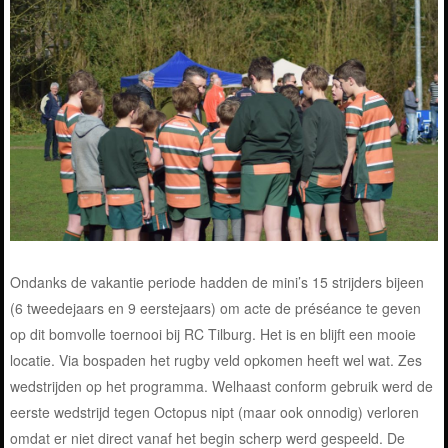
Ondanks de vakantie periode hadden de mini’s 15 strijders bijeen
(6 tweedejaars en 9 eerstejaars) om acte de préséance te geven
op dit bomvolle toernooi bij RC Tilburg. Het is en blijft een mooie
locatie. Via bospaden het rugby veld opkomen heeft wel wat. Zes
wedstrijden op het programma. Welhaast conform gebruik werd de
eerste wedstrijd tegen Octopus nipt (maar ook onnodig) verloren
omdat er niet direct vanaf het begin scherp werd gespeeld. De