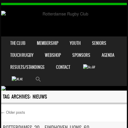
SKIP TO CONTENT
THE CLUB
MEMBERSHIP
YOUTH
SENIORS
MENU
TOUCH RUGBY
WEBSHOP
SPONSORS
AGENDA
RESULTS/STANDINGS
CONTACT
TAG ARCHIVES:
NIEUWS
←
Older posts
Post navigation
ROTTERDAMES 20 – EINDHOVEN LIONS 60