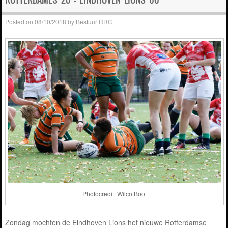
Posted on
08/10/2018
by
Bestuur RRC
Photocredit: Wilco Boot
Zondag mochten de Eindhoven Lions het nieuwe Rotterdamse