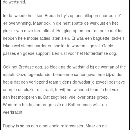
de wedstrijd.
In de tweede helft kon Breda in try’s op ons uitlopen naar een 10-
44 overwinning. Maar ook in die helft spatte de werklust en het
plezier van onze formatie af. Het ging op en neer en onze meiden
hebben hele mooie acties laten zien. Er was een baguette, tackels
leken wel steeds harder en sneller te worden ingezet. Goeie
passes en goede support. Een lust voor het Rotterdamse oog.
Ook het Bredase oog, zo bleek na de wedstrijd bij de woman of the
match. Onze tegenstander benoemde samengevat hoe bijzonder
het is dat een verliezend team tijdens de wedstrijd zoveel positieve
energie en plezier uitstraalt, terwijl het winnend team in het veld
aan het mopperen is. Dat zegt heel veel over onze groep.
Wederom hulde aan progressie en Rotterdamse wils- en
veerkracht!
Rugby is soms een emotionele rollercoaster. Maar op de