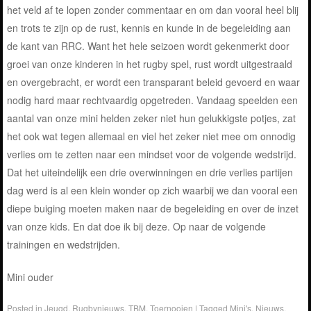
het veld af te lopen zonder commentaar en om dan vooral heel blij
en trots te zijn op de rust, kennis en kunde in de begeleiding aan
de kant van RRC. Want het hele seizoen wordt gekenmerkt door
groei van onze kinderen in het rugby spel, rust wordt uitgestraald
en overgebracht, er wordt een transparant beleid gevoerd en waar
nodig hard maar rechtvaardig opgetreden. Vandaag speelden een
aantal van onze mini helden zeker niet hun gelukkigste potjes, zat
het ook wat tegen allemaal en viel het zeker niet mee om onnodig
verlies om te zetten naar een mindset voor de volgende wedstrijd.
Dat het uiteindelijk een drie overwinningen en drie verlies partijen
dag werd is al een klein wonder op zich waarbij we dan vooral een
diepe buiging moeten maken naar de begeleiding en over de inzet
van onze kids. En dat doe ik bij deze. Op naar de volgende
trainingen en wedstrijden.
Mini ouder
Posted in
Jeugd
,
Rugbynieuws
,
TBM
,
Toernooien
|
Tagged
Mini's
,
Nieuws
,