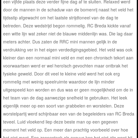
een vijfde plaats deze verder fijne dag af te sluiten. Relaxed werd
door de mannen in de schaduw van de bomenrij naast het veld het
tijdsstip afgewacht om het laatste strijdtoneel van de dag te
betreden. Deze wedstrijd begon rommelig. RC Breda kickte vanaf
een witte lijn wat zeker niet de blauwe middenlijn was. Die lag daar
meters achter. Dus zaten de RRC mini mannen gelijk in de
verdrukking ver in het eigen verdedigingsgebied. Het veld was ook
kleiner dan een normaal mini veld en met een chronisch tekort aan
voorwaartsen werd er wel heroïsch gevochten maar ontbrak het
fysieke geweld. Door dit veel te kleine veld werd het ook erg
rommelig met weinig speelruimte waardoor de lijn minder
uitgespeeld kon worden en dus was er geen mogelijkheid om de in
het team van de dag aanwezige snelheid te gebruiken. Het leek
eigenlijk meer op een soort van grabbelen en worstelen. Deze
worstelpartij werd schijnbaar een van de begeleiders van RC Breda
teveel. Luid vloekend liep deze beste man op een gegeven
moment het veld op. Een meer dan prachtig voorbeeld over hoe
het niet moet. Een zonnesteek als excuus kon het niet zijn want hij