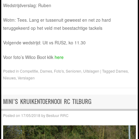
Wedstrijdverslag: Ruben
Wotm: Tees. Lang er tussenuit geweest en net zo hard
teruggekeerd op het veld met beestachtige tackels
Volgende wedstrijd: Uit vs RUS2, ko 11.30
Voor foto’s Wilco Boot klik
here
Posted in
Competitie
,
Dames
,
Foto's
,
Senioren
,
Uitslagen
|
Tagged
Dames
,
Nieuws
,
Verslagen
MINI’S KRUIKENTOERNOOI RC TILBURG
Posted on
17/05/2018
by
Bestuur RRC