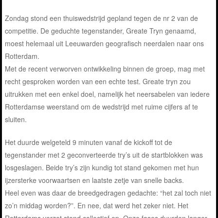
Zondag stond een thuiswedstrijd gepland tegen de nr 2 van de
competitie. De geduchte tegenstander, Greate Tryn genaamd,
moest helemaal uit Leeuwarden geografisch neerdalen naar ons
Rotterdam.
Met de recent verworven ontwikkeling binnen de groep, mag met
recht gesproken worden van een echte test. Greate tryn zou
uitrukken met een enkel doel, namelijk het neersabelen van iedere
Rotterdamse weerstand om de wedstrijd met ruime cijfers af te
sluiten.
Het duurde welgeteld 9 minuten vanaf de kickoff tot de
tegenstander met 2 geconverteerde try’s uit de startblokken was
losgeslagen. Beide try’s zijn kundig tot stand gekomen met hun
ijzersterke voorwaartsen en laatste zetje van snelle backs.
Heel even was daar de breedgedragen gedachte: “het zal toch niet
zo’n middag worden?”. En nee, dat werd het zeker niet. Het
Rotterdams verzet stond collectief op. Onze fases duurden langer.