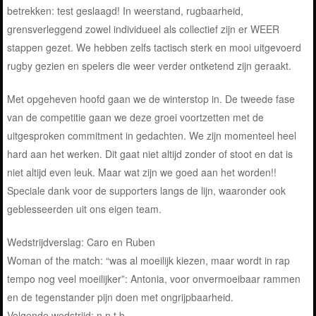
betrekken: test geslaagd! In weerstand, rugbaarheid,
grensverleggend zowel individueel als collectief zijn er WEER
stappen gezet. We hebben zelfs tactisch sterk en mooi uitgevoerd
rugby gezien en spelers die weer verder ontketend zijn geraakt.
Met opgeheven hoofd gaan we de winterstop in. De tweede fase
van de competitie gaan we deze groei voortzetten met de
uitgesproken commitment in gedachten. We zijn momenteel heel
hard aan het werken. Dit gaat niet altijd zonder of stoot en dat is
niet altijd even leuk. Maar wat zijn we goed aan het worden!!
Speciale dank voor de supporters langs de lijn, waaronder ook
geblesseerden uit ons eigen team.
Wedstrijdverslag: Caro en Ruben
Woman of the match: “was al moeilijk kiezen, maar wordt in rap
tempo nog veel moeilijker”: Antonia, voor onvermoeibaar rammen
en de tegenstander pijn doen met ongrijpbaarheid.
Volgende wedstrijd: n.n.t.b.