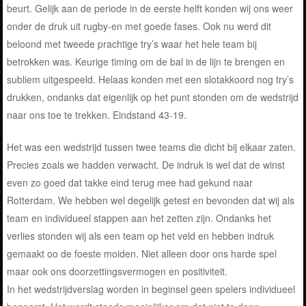
beurt. Gelijk aan de periode in de eerste helft konden wij ons weer
onder de druk uit rugby-en met goede fases. Ook nu werd dit
beloond met tweede prachtige try’s waar het hele team bij
betrokken was. Keurige timing om de bal in de lijn te brengen en
subliem uitgespeeld. Helaas konden met een slotakkoord nog try’s
drukken, ondanks dat eigenlijk op het punt stonden om de wedstrijd
naar ons toe te trekken. Eindstand 43-19.
Het was een wedstrijd tussen twee teams die dicht bij elkaar zaten.
Precies zoals we hadden verwacht. De indruk is wel dat de winst
even zo goed dat takke eind terug mee had gekund naar
Rotterdam. We hebben wel degelijk getest en bevonden dat wij als
team en individueel stappen aan het zetten zijn. Ondanks het
verlies stonden wij als een team op het veld en hebben indruk
gemaakt oo de foeste moiden. Niet alleen door ons harde spel
maar ook ons doorzettingsvermogen en positiviteit.
In het wedstrijdverslag worden in beginsel geen spelers individueel