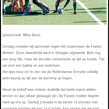
(photocredit: Wilco Boot)
Zondag moesten wij aantreden tegen het clusterteam de Foeste
Moiden. Deze uitwedstrijd werd in Schagen afgewerkt. Best nog
een lang ritje, maar we stonden ruimschoots op tijd op locatie. Tijd
zat voor een bakkie en een boterham.
Het was mooi om te zien dat de Rotterdamse formatie voltallig
weer keurig op tijd aan de warming up begon.
Vanaf de kickoff was meteen duidelijk dat beide teams wilden
winnen en aan elkaar gewaagd zijn. De Foeste moiden klapten
hard op ons op. Dankzij 2 breaks in de eerste 10 minuten met
conversie stonden wij met 14-0 achter. Een gevaar dat we snel