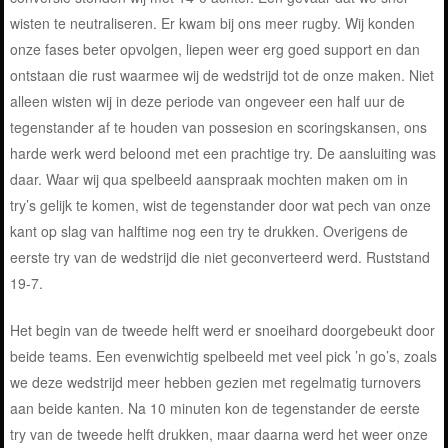
wisten te neutraliseren. Er kwam bij ons meer rugby. Wij konden
onze fases beter opvolgen, liepen weer erg goed support en dan
ontstaan die rust waarmee wij de wedstrijd tot de onze maken. Niet
alleen wisten wij in deze periode van ongeveer een half uur de
tegenstander af te houden van possesion en scoringskansen, ons
harde werk werd beloond met een prachtige try. De aansluiting was
daar. Waar wij qua spelbeeld aanspraak mochten maken om in
try’s gelijk te komen, wist de tegenstander door wat pech van onze
kant op slag van halftime nog een try te drukken. Overigens de
eerste try van de wedstrijd die niet geconverteerd werd. Ruststand
19-7.
Het begin van de tweede helft werd er snoeihard doorgebeukt door
beide teams. Een evenwichtig spelbeeld met veel pick ’n go’s, zoals
we deze wedstrijd meer hebben gezien met regelmatig turnovers
aan beide kanten. Na 10 minuten kon de tegenstander de eerste
try van de tweede helft drukken, maar daarna werd het weer onze