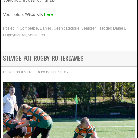
Voor foto’s Wilco klik
here
Posted in
Competitie
,
Dames
,
Geen categorie
,
Senioren
|
Tagged
Dames
,
Rugbynieuws
,
Verslagen
STEVIGE POT RUGBY ROTTERDAMES
Posted on
07/11/2018
by
Bestuur RRC