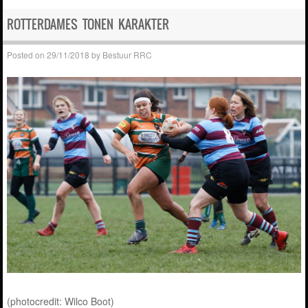
Post navigation
ROTTERDAMES TONEN KARAKTER
Posted on
29/11/2018
by
Bestuur RRC
(photocredit: Wilco Boot)