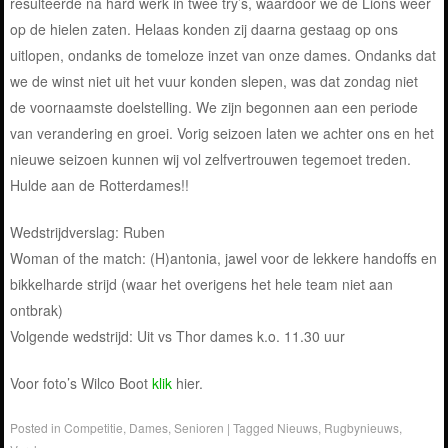
resulteerde na hard werk in twee try’s, waardoor we de Lions weer
op de hielen zaten. Helaas konden zij daarna gestaag op ons
uitlopen, ondanks de tomeloze inzet van onze dames. Ondanks dat
we de winst niet uit het vuur konden slepen, was dat zondag niet
de voornaamste doelstelling. We zijn begonnen aan een periode
van verandering en groei. Vorig seizoen laten we achter ons en het
nieuwe seizoen kunnen wij vol zelfvertrouwen tegemoet treden.
Hulde aan de Rotterdames!!
Wedstrijdverslag: Ruben
Woman of the match: (H)antonia, jawel voor de lekkere handoffs en
bikkelharde strijd (waar het overigens het hele team niet aan
ontbrak)
Volgende wedstrijd: Uit vs Thor dames k.o. 11.30 uur
Voor foto’s Wilco Boot
klik
hier.
Posted in
Competitie
,
Dames
,
Senioren
|
Tagged
Nieuws
,
Rugbynieuws
,