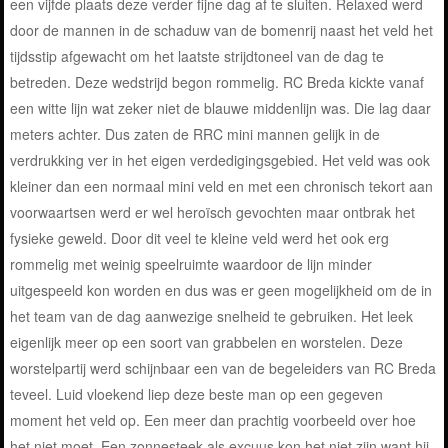
een vijfde plaats deze verder fijne dag af te sluiten. Relaxed werd
door de mannen in de schaduw van de bomenrij naast het veld het
tijdsstip afgewacht om het laatste strijdtoneel van de dag te
betreden. Deze wedstrijd begon rommelig. RC Breda kickte vanaf
een witte lijn wat zeker niet de blauwe middenlijn was. Die lag daar
meters achter. Dus zaten de RRC mini mannen gelijk in de
verdrukking ver in het eigen verdedigingsgebied. Het veld was ook
kleiner dan een normaal mini veld en met een chronisch tekort aan
voorwaartsen werd er wel heroïsch gevochten maar ontbrak het
fysieke geweld. Door dit veel te kleine veld werd het ook erg
rommelig met weinig speelruimte waardoor de lijn minder
uitgespeeld kon worden en dus was er geen mogelijkheid om de in
het team van de dag aanwezige snelheid te gebruiken. Het leek
eigenlijk meer op een soort van grabbelen en worstelen. Deze
worstelpartij werd schijnbaar een van de begeleiders van RC Breda
teveel. Luid vloekend liep deze beste man op een gegeven
moment het veld op. Een meer dan prachtig voorbeeld over hoe
het niet moet. Een zonnesteek als excuus kon het niet zijn want hij