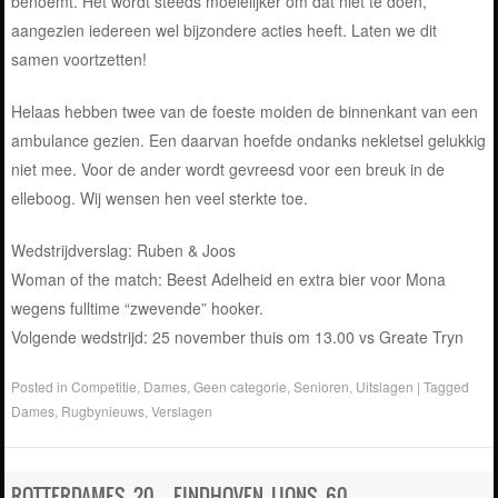
benoemt. Het wordt steeds moeielijker om dat niet te doen,
aangezien iedereen wel bijzondere acties heeft. Laten we dit
samen voortzetten!
Helaas hebben twee van de foeste moiden de binnenkant van een
ambulance gezien. Een daarvan hoefde ondanks nekletsel gelukkig
niet mee. Voor de ander wordt gevreesd voor een breuk in de
elleboog. Wij wensen hen veel sterkte toe.
Wedstrijdverslag: Ruben & Joos
Woman of the match: Beest Adelheid en extra bier voor Mona
wegens fulltime “zwevende” hooker.
Volgende wedstrijd: 25 november thuis om 13.00 vs Greate Tryn
Posted in
Competitie
,
Dames
,
Geen categorie
,
Senioren
,
Uitslagen
|
Tagged
Dames
,
Rugbynieuws
,
Verslagen
ROTTERDAMES 20 – EINDHOVEN LIONS 60