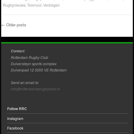
Rugbynieuws
,
Toernooi
,
Verslagen
←
Older posts
Post navigation
:
Contact
Rotterdam Rugby Club
Duivensteyn sports complex
Duivenpad 12 3055 VE Rotterdam
Send an email to:
info@rotterdamserugbyclub.nl
Follow RRC
Instagram
Facebook