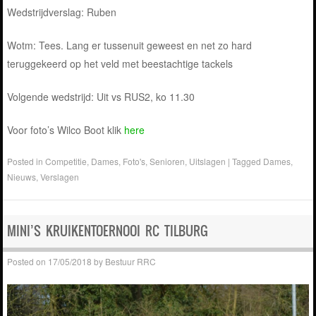
Wedstrijdverslag: Ruben
Wotm: Tees. Lang er tussenuit geweest en net zo hard
teruggekeerd op het veld met beestachtige tackels
Volgende wedstrijd: Uit vs RUS2, ko 11.30
Voor foto’s Wilco Boot klik
here
Posted in
Competitie
,
Dames
,
Foto's
,
Senioren
,
Uitslagen
|
Tagged
Dames
,
Nieuws
,
Verslagen
MINI’S KRUIKENTOERNOOI RC TILBURG
Posted on
17/05/2018
by
Bestuur RRC