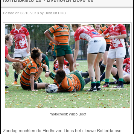
Posted on
08/10/2018
by
Bestuur RRC
Photocredit: Wilco Boot
Zondag mochten de Eindhoven Lions het nieuwe Rotterdamse