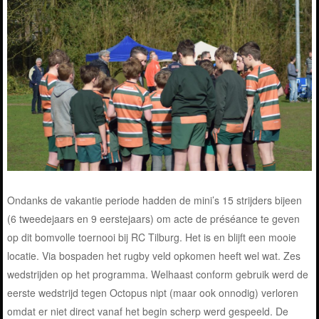
Ondanks de vakantie periode hadden de mini’s 15 strijders bijeen
(6 tweedejaars en 9 eerstejaars) om acte de préséance te geven
op dit bomvolle toernooi bij RC Tilburg. Het is en blijft een mooie
locatie. Via bospaden het rugby veld opkomen heeft wel wat. Zes
wedstrijden op het programma. Welhaast conform gebruik werd de
eerste wedstrijd tegen Octopus nipt (maar ook onnodig) verloren
omdat er niet direct vanaf het begin scherp werd gespeeld. De