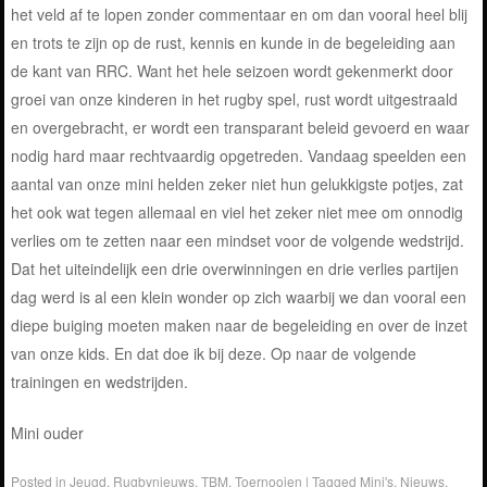
het veld af te lopen zonder commentaar en om dan vooral heel blij
en trots te zijn op de rust, kennis en kunde in de begeleiding aan
de kant van RRC. Want het hele seizoen wordt gekenmerkt door
groei van onze kinderen in het rugby spel, rust wordt uitgestraald
en overgebracht, er wordt een transparant beleid gevoerd en waar
nodig hard maar rechtvaardig opgetreden. Vandaag speelden een
aantal van onze mini helden zeker niet hun gelukkigste potjes, zat
het ook wat tegen allemaal en viel het zeker niet mee om onnodig
verlies om te zetten naar een mindset voor de volgende wedstrijd.
Dat het uiteindelijk een drie overwinningen en drie verlies partijen
dag werd is al een klein wonder op zich waarbij we dan vooral een
diepe buiging moeten maken naar de begeleiding en over de inzet
van onze kids. En dat doe ik bij deze. Op naar de volgende
trainingen en wedstrijden.
Mini ouder
Posted in
Jeugd
,
Rugbynieuws
,
TBM
,
Toernooien
|
Tagged
Mini's
,
Nieuws
,